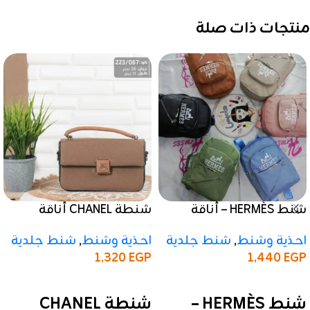
منتجات ذات صلة
شنط HERMÈS – أناقة
شنطة CHANEL أناقة
الماركة بتصميم عملي
الماركة بتصميم
احذية وشنط
,
شنط جلدية
احذية وشنط
,
شنط جلدية
كلاسيكي بيج غامق
1,320
EGP
1,440
EGP
إضافة إلى السلة
إضافة إلى السلة
شنط HERMÈS –
شنطة CHANEL