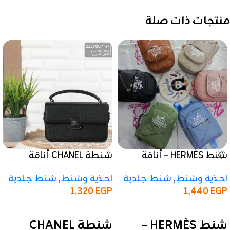
منتجات ذات صلة
شنط HERMÈS – أناقة
شنطة CHANEL أناقة
الماركة بتصميم عملي
الماركة بتصميم
احذية وشنط
,
شنط جلدية
احذية وشنط
,
شنط جلدية
كلاسيكي اسود
1,320
EGP
1,440
EGP
إضافة إلى السلة
إضافة إلى السلة
شنط HERMÈS –
شنطة CHANEL