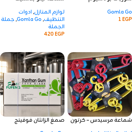
(Potassium Sorbate)
كرتون
Gomla Go
لوازم المنازل
,
ادوات
EGP
1
التنظيف
,
Gomla Go
,
جملة
الجملة
إضافة إلى السلة
420
EGP
إضافة إلى السلة
شماعة مرسيدس – كرتون
صمغ الزانثان فوفينج
(Xanthan Gum)