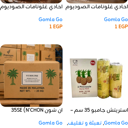
احادي غلوتامات الصوديوم
احادي غلوتامات الصوديوم
فوفينج
ميهوا
Gomla Go
Gomla Go
1
EGP
1
EGP
إضافة إلى السلة
إضافة إلى السلة
استريتش جامبو 35 سم –
ان شون 35SE (N’CHON
كرتون
35SE)
Gomla Go
,
تعبئة و تغليف
,
Gomla Go