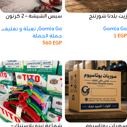
زيت بلدنا شورتنج
سبس الشيشة – 2 كرتون
Gomla Go
Gomla Go
,
تعبئة و تغليف
,
EGP
1
جملة الجملة
560
EGP
إضافة إلى السلة
إضافة إلى السلة
سوربات بوتاسيوم
شماعة تيتو بلاستيك –