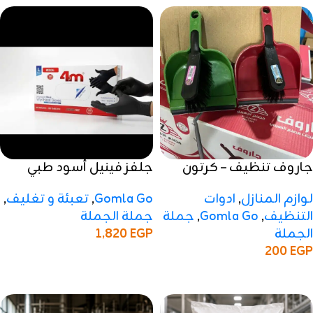
جاروف تنظيف – كرتون
جلفز فينيل أسود طبي
مستورد – كرتون
لوازم المنازل
,
ادوات
Gomla Go
,
تعبئة و تغليف
,
التنظيف
,
Gomla Go
,
جملة
جملة الجملة
الجملة
1,820
EGP
200
EGP
إضافة إلى السلة
إضافة إلى السلة