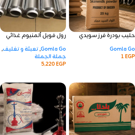
حليب بودرة فرز سويدي
رول فويل ألمنيوم غذائي
مجفف بالرذاذ
1500/100 – كرتون
Gomla Go
Gomla Go
,
تعبئة و تغليف
,
EGP
1
جملة الجملة
5,220
EGP
إضافة إلى السلة
إضافة إلى السلة