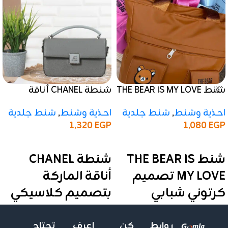
شنط THE BEAR IS MY LOVE
شنطة CHANEL أناقة
تصميم كرتوني شبابي
الماركة بتصميم
احذية وشنط
,
شنط جلدية
احذية وشنط
,
شنط جلدية
كلاسيكي رمادي
1,320
EGP
1,080
EGP
إضافة إلى السلة
إضافة إلى السلة
شنط THE BEAR IS
شنطة CHANEL
MY LOVE تصميم
أناقة الماركة
كرتوني شبابي
بتصميم كلاسيكي
رمادي
📏 المقاس
روابط
كن
اعرف
تحتاج