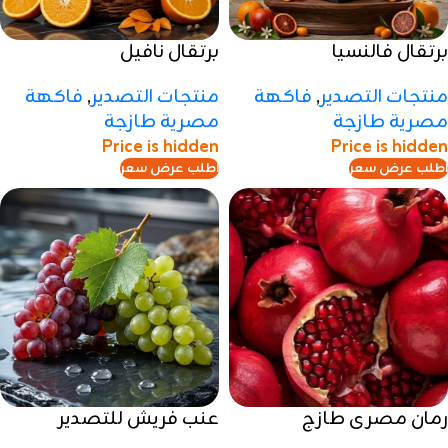
برتقال فالنسيا
برتقال نافيل
منتجات التصدير
,
فاكهة
منتجات التصدير
,
فاكهة
مصرية طازجة
مصرية طازجة
Price is hidden
Price is hidden
اطلب عرض سعر
اطلب عرض سعر
رمان مصرى طازج
عنب فريش للتصدير