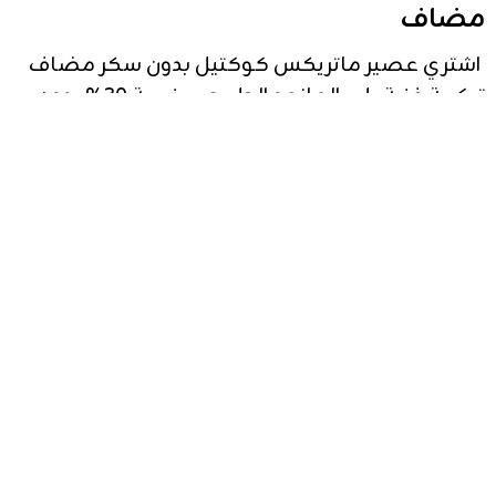
اشتري عصير ماتريكس مانجو بدون سكر مضاف
تركيبة غنية بلب المانجو الطبيعي بنسبة 30% بدون
ألوان صناعية. منتج فاخر ومثالي لشركات التوزيع
والتصدير.
عرض الكل
Shop Matrix Mango Nectar Juice No Added Sugar
200ml. Formulated with 30% real mango pulp, free
of artificial colors and preservatives. High-volume
export-ready.