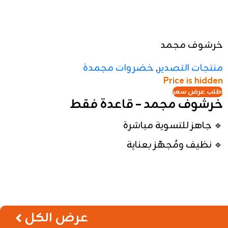
منتجات التصدير
,
خضروات مجمدة
Price is hidden
اطلب عرض سعر
خرشوف مجمد – قاعدة فقط
🔹 جاهز للتسوية مباشرة
🔹 نظيف ومُجهّز بعناية
🔹 مناسب للمطاعم، الفنادق، والمنازل
📦
تفاصيل الكرتونة:
🔸 الوزن: حسب العبوة المتوفرة
🔸 التغليف: أكياس محكمة الغلق للحفاظ على
الجودة
عرض الكل
💰 السعر:
يُحدد حسب الكمية المطلوبة
🔸 طعم طبيعي وقوام ممتاز بعد الطهي