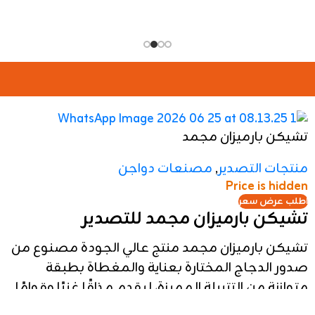
لانشون رومي
منتجات التصدير
,
مصنعات دواجن
Price is hidden
اطلب عرض سعر
لانشون رومي بالجملة للتصدير
لانشون رومي بالجملة للتصدير | نكهات متنوعة من
رائدة جروب
تميز في أسواقك مع تشكيلة
لانشون
رومي بالجملة للتصدير
الفاخر للتصدير بالجملة من
"رائدة جروب". نوفر نكهات استثنائية (سادة، جبنة، حار،
زيتون، وقطع رومي) بحجم تجاري ممتاز 4 كجم
مصنع وفق أعلى المعايير الدولية وبأسعار EXW