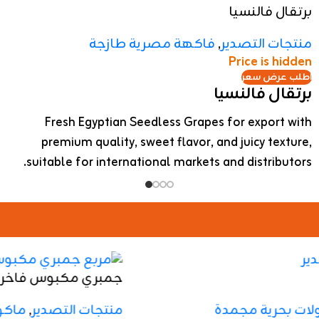
Price is hidden
اطلب عرض سعر
جمبري مكبوس فاخر للتصدير
اكتشف الابتكار الغذائي الفريد مع مربع الجمبري
المكبوس (Pressed Shrimp Square) المجهز للتصدير
الدولي من شركة "رائدة جروب". نوفر هذا المنتج
البحري الفاخر بحجم تجاري مميز 2 كجم، وهو مثالي
للفنادق، المطاعم، ومحلات التقطيع، بأسعار EXW
حصرية وشحن مبرد آمن.
تواصل مع قسم التصدير
الدولي اليوم لتأمين طلبيتك والحصول على
المواصفات الكاملة
Discover culinary innovation with the premium
Pressed Shrimp Square from RAEDA Trade Group,
perfectly formulated for global export markets.
Available in a 2kg commercial format at competitive
EXW net pricing with verified chilled reefer logistics.