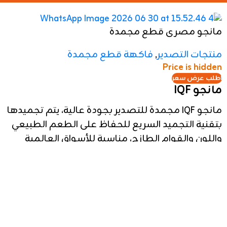
مانجو مصرى قطع مجمدة
منتجات التصدير
,
فاكهة قطع مجمدة
Price is hidden
اطلب عرض سعر
مانجو IQF
مانجو IQF مجمدة للتصدير بجودة عالية، يتم تجميدها
بتقنية التجميد السريع للحفاظ على الطعم الطبيعي
واللون والقوام الطازج، مناسبة للأسواق العالمية
والصناعات الغذائية.
ماكولات بحرية مجمدة
Premium Frozen IQF Mango for export with preserved
freshness, natural tropical flavor, and excellent
texture using advanced quick freezing technology.
جمبري مجمد
منتجات التصدير
,
ماكولات بحرية مجمدة