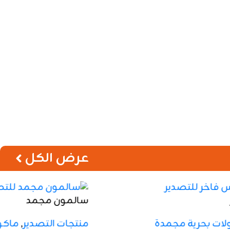
Price is hidden
اطلب عرض سعر
سالمون مجمد للتصدير
سالمون مجمد للتصدير شرائح وستيك بجودة عالية وتغليف
احترافي، مناسب للمطاعم والفنادق والتصدير.
Premium frozen salmon steaks and fillets with
professional packaging for restaurants, hotels, and
export markets.
عرض الكل