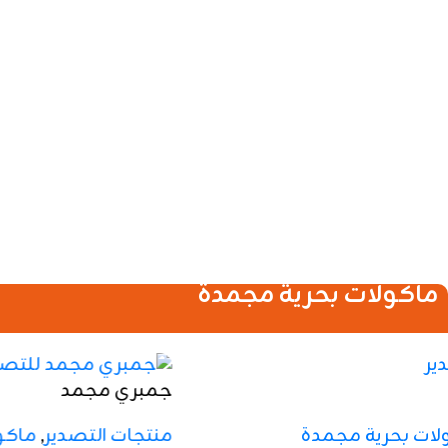
Price is hidden
اطلب عرض سعر
جمبري مجمد للتصدير
جمبري مجمد للتصدير بجودة عالية وتغليف احترافي، متوفر
بجميع المقاسات ومناسب للمطاعم والتجار وأسواق
المأكولات البحرية.
We provide high-quality frozen shrimp suitable for
export, restaurants, seafood suppliers, and
العصائر و النكتار
wholesale distribution. Our products are processed
under strict quality standards to maintain freshness,
taste, and nutritional value.