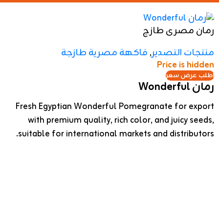
🔸 توفير في الوقت والمجهود
رمان مصرى طازج
🔸 توصيل سريع وكميات متوفرة
منتجات التصدير
,
فاكهة مصرية طازجة
📲 تواصل معنا لتحديد الكمية والسعر المناسب
Price is hidden
اطلب عرض سعر
حسب احتياجك
رمان Wonderful
Fresh Egyptian Wonderful Pomegranate for export
with premium quality, rich color, and juicy seeds,
suitable for international markets and distributors.
رمان Wonderful مصري طازج للتصدير، يتميز باللون
القوي والطعم المتوازن والحبوب الممتلئة، مناسب
عرض الكل
للأسواق العالمية وشركات الاستيراد والتوزيع.
سالمون مجمد
منتجات التصدير
,
ماكولات بحرية مجمدة