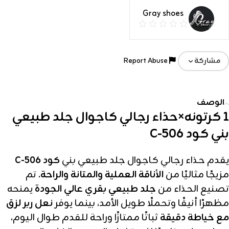
Gray shoes
Report Abuse
مشاركة
الوصف
1 كرتونه×حذاء رجالي كاجوال جلد طبيعي
بني كود C-506
يقدم حذاء رجالي كاجوال جلد طبيعي بني
كود C-506
مزيجًا مثاليًا من
الأناقة العملية والمتانة والراحة
. تم
تصنيع الحذاء من
جلد طبيعي بقري عالي الجودة
يمنحه
مظهرًا أنيقًا وتحملًا طويل الأمد، بينما يوفر
نعل ربر لزق
مع خياطة دقيقة
ثباتًا ممتازًا وراحة للقدم طوال اليوم،