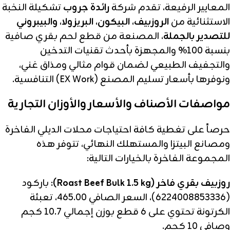
المعايير الرفيعة، تقدم شركة
رائدة جروب
تشكيلة النخبة
الاستثنائية من
الروزبيف، البيكون، البريزولا، والبيبروني
للتصدير بالجملة
، المصنعة من قطع لحم بقري صافية
بنسبة 100% والمجهزة بأحدث تقنيات التدخين
والتجفيف الطبيعي لضمان قوام مثالي ومذاق غني،
ونوفرها بأسعار تسليم المصنع (EX Work) التنافسية.
مواصفات الأصناف والأسعار والأوزان التجارية
حرصاً على تغطية كافة احتياجات محلات الديلي الفاخرة
ومصانع البيتزا والمستهلك النهائي، تتوفر هذه
المجموعة الفاخرة بالخيارات التالية:
روزبيف بقري فاخر (Roast Beef Bulk 1.5 kg):
باركود
(6224008853336)، السعر الصافي 465.00، تعبئة
الكرتونة تحتوي على 6 قطع بوزن إجمالي 10.7 كجم
وصافي 10 كجم.