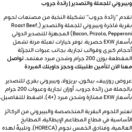
وبيبروني للجملة والتصدير | رائدة جروب
تقدم “رائدة جروب” تشكيلة النخبة من مصنعات لحوم
بقرية فاخرة وبيبروني للجملة والتصدير (Roast Beef,
Bacon, Prizola, Pepperoni) المجهزة للتصدير الدولي
بأسعار EXW حصرية. نوفر خيارات تعبئة مرنة تشمل
أحجام كبرى وقوالب تجارية، بجانب عبوات التجزئة
المقطعة بوزن 200 جرام وشحن مبرد معتمد.
تواصل
معنا الآن لتأمين طلبيتك وحجز حاويتك المبردة
عروض روزبيف، بيكون، بريزولا، وبيبروني بقري للتصدير
بالجملة من رائدة جروب. أوزان تجارية وعبوات 200 جرام
بأسعار EXW ممتازة وشحن مبرد (+4). اضغط للتفاصيل.
تعتبر اللحوم البقرية المتخصصة والبيبروني من الركائز
الأساسية في قطاع المطاعم الإيطالية، المطابخ
العالمية، وفنادق الخمس نجوم (HORECA). وتلبيةً لهذه