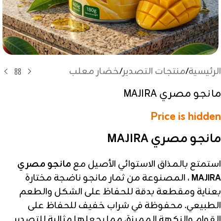
الرئيسية
/
منتجات التصدير
/
خضار معلب
مانجو مصري MAJIRA
Price is hidden
مانجو مصري MAJIRA
استمتع بالمذاق الاستوائي الأصيل مع
مانجو مصري
MAJIRA
، المصنوعة من ثمار مانجو ناضجة مختارة
بعناية ومقطعة بدقة للحفاظ على الشكل والطعم
الطبيعي. محفوظة في شراب خفيف للحفاظ على
القوام والنكهة المميزة، مما يجعلها مثالية للتصدير