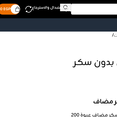
الاستبدال والاسترجاع
0
EGP
ت
/
 بدون سكر
كر مضاف
احصل على نكتار مانجو صن أيس بدون سكر مضاف عبوة 200