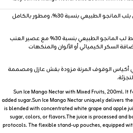
نكتار مانجو صن أيس مع الفواكه المشكلة بوزن 200 مللي. يتميز بالقوام الاستوائي الكثيف والمذاق الأصلي الغني بلب المانجو الطبيعي بنسبة 30%، ومطور بالكامل
ينفرد نكتار مانجو صن أيس بتقديم المذاق الفاخر للمانجو الاستوائية الشهيرة في قالب غذائي صحي تماماً. يتم خلط لب المانجو الطبيعي بنسبة 30% مع عصير العنب
إضافة السكر الكيميائي أو الألوان والمنكهات
وتأتي أكياس الوقوف المرنة مزودة بقش عازل ومصممة
جزئة.
Sun Ice Mango Nectar with Mixed Fruits, 200ml. It
added sugar.Sun Ice Mango Nectar uniquely delivers th
is blended with concentrated white grape and apple juic
sugar, colors, or flavors.The juice is processed an
protocols. The flexible stand-up pouches, equipped with