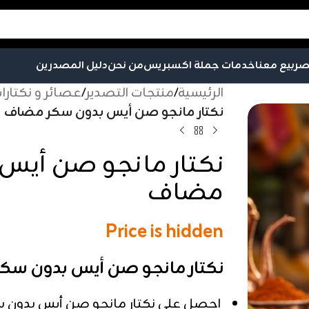
صر
بيع معنا
خدمات جملة اكسبريس
من نحن
دليل المصدرين
الرئيسية
/
منتجات التصدير
/
عصائر و نكتارا
نكتار مانجو صن أيس بدون سكر مضاف
نكتار مانجو صن أيس
مضاف
Price is hidden
نكتار مانجو صن أيس بدون س