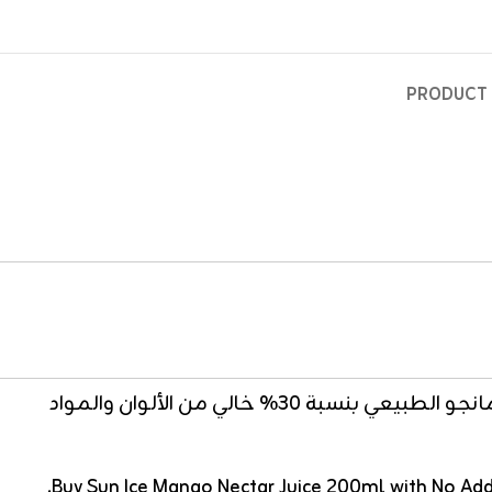
PRODUCT 
احصل على نكتار مانجو صن أيس بدون سكر مضاف عبوة 200 مللي بدون سكر مضاف. قوام كريمي غني بلب المانجو الطبيعي بنسبة 30% خالي من الألوان والمواد
Buy Sun Ice Mango Nectar Juice 200ml with No Adde