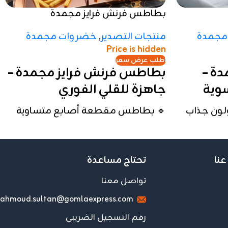
بطاطس فرنش فرايز مجمدة
مجمدة
منتجات التصدير
,
خضروات مجمدة
Price is hidden
اطلب عرض سعر
ة –
بطاطس فرنش فرايز مجمدة –
وية
جاهزة للقلي الفوري
لون جذاب
🔹 بطاطس مقطعة أصابع متساوية
 لتوفير
🔹 مجمدة للحفاظ على القوام والطعم
🔹 مناسبة للمطاعم، الكافيهات،
عنا
تحتاج مساعدة
أو
والمنازل
اهزة
تواصل معنا
📦
تفاصيل الكرتونة
ahmoud.sultan@gomlaexpress.com
🔸 الوزن: حسب العبوة المتوفرة
وفرة
رقم التسجيل الضريبى
🔸 التغليف: أكياس محكمة الغلق