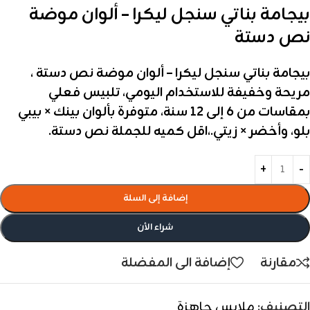
بيجامة بناتي سنجل ليكرا – ألوان موضة
نص دستة
بيجامة بناتي سنجل ليكرا – ألوان موضة نص دستة ،
مريحة وخفيفة للاستخدام اليومي، تلبيس فعلي
بمقاسات من 6 إلى 12 سنة، متوفرة بألوان بينك × بيبي
بلو، وأخضر × زيتي.،اقل كميه للجملة نص دستة.
إضافة إلى السلة
شراء الأن
مقارنة
إضافة الى المفضلة
التصنيف:
ملابس جاهزة