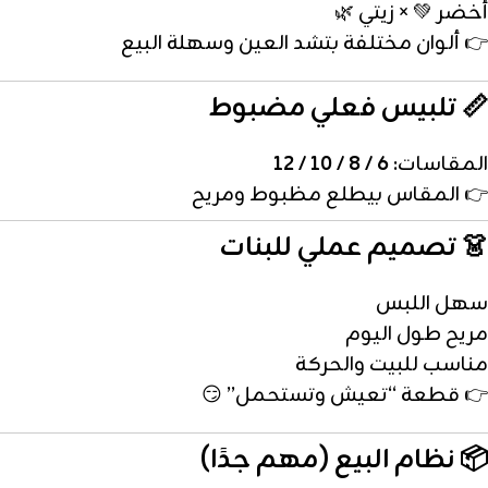
أخضر 💚 × زيتي 🌿
👉 ألوان مختلفة بتشد العين وسهلة البيع
📏 تلبيس فعلي مضبوط
المقاسات:
6 / 8 / 10 / 12
👉 المقاس بيطلع مظبوط ومريح
👗 تصميم عملي للبنات
سهل اللبس
مريح طول اليوم
مناسب للبيت والحركة
👉 قطعة “تعيش وتستحمل” 😏
📦 نظام البيع (مهم جدًا)