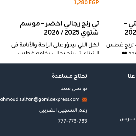
1,280
EGP
إضافة إلى السلة
ي –
تي رنج رجالي اخضر – موسم
شتوي 2025 / 2026
ك ترنج غطس
لكل اللي بيدوّر على الراحة والأناقة في
ة ❤️
الشتاء، تي رنج رجالي بخامة غطس
🇪، تصميم مريح،
مبطن هايدي مستورد ❤️ تشطيب
عالية.
عالمي ، تصميم عملي، وتلبيس
عنا
تحتاج مساعدة
مرتااااااااح جدًا!
تواصل معنا
✅ المواصفات:
ahmoud.sultan@gomlaexpress.com
ي
النوع
: تي رنج رجالي
الخامة
: غطس مبطن هايدي
رقم التسجيل الضريبى
المقاسات
: L – X – XX – XXX 🙄
كسبريس
777-773-783
العدد
: الثُرية 4 قطع