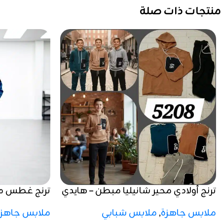
منتجات ذات صلة
ترنج أولادي محير شانيليا مبطن – هايدي
ترنج غطس مر
مستورد
شتوي 2025 / 2026
ملابس جاهزة
,
ملابس شبابي
ملابس جاهزة