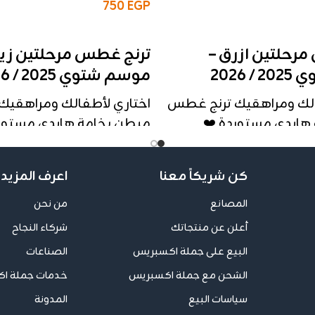
750
EGP
إضافة إلى السلة
رحلتين ازرق –
ترنج غطس مرحلتين زيت
 2026
موسم شتوي 2025 / 2026
الك ومراهقيك ترنج غطس
اختاري لأطفالك ومراهقي
هايدي مستوردة ❤️
مبطن بخامة هايدي مستورد
تشطيب عالمي 🇪🇬، تصميم مريح،
تشطيب عالمي 
سكرين بجودة عالية.
وطباعة سلك سكرين بجودة 
كن شريكاً معنا
اعرف المزيد 
أطفال:
👶 مرحلة الأطفال:
المصانع
من نحن
المقاسات
: 6 – 8 – 10
أعلن عن منتجاتك
شركاء النجاح
 مبطن هايدي
الخامة
: غطس مبطن هايد
البيع على جملة اكسبريس
الصناعات
 الواحدة
: 240 جنيه
السعر للقطعة الواحدة
: 240 جنيه
: 720 جنيه
سعر الثُرية (3 قطع)
: 720 جنيه
الشحن مع جملة اكسبريس
خدمات جملة ا
التفاصيل
:
سياسات البيع
المدونة