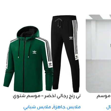
 موسم
تي رنج رجالي اخضر – موسم شتوي
2025 / 2026
ل
ملابس جاهزة
,
ملابس شبابي