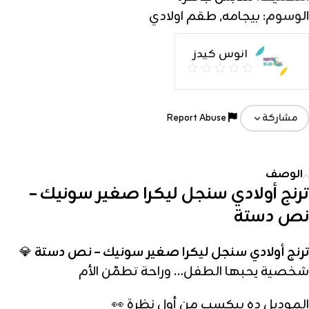
الوسوم:
بيجامه
,
طقم اولادي
انوس كيدز
Report Abuse
مشاركة
الوصف
ترنج أولادي سنجل ليكرا صغير سونيك –
نص دستة
ترنج أولادي سنجل ليكرا صغير سونيك – نص دستة
💎
شخصية يحبها الطفل… وراحة تطمّن الأم
الموديل ده بيكسب من أول نظرة 👀