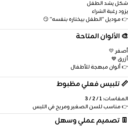
شكل يشد الطفل
يزود رغبة الشراء
👉 موديل “الطفل بيختاره بنفسه” 😏
🎨 الألوان المتاحة
أصفر 💛
أزرق 💙
👉 ألوان مبهجة للأطفال
📏 تلبيس فعلي مظبوط
المقاسات:
1 / 2 / 3
👉 مناسب للسن الصغير ومريح في اللبس
👖 تصميم عملي وسهل