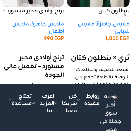
بنطلون كتان
ترنج أولادى محير مستورد –
تقفيل عالي الجودة
ملابس جاهزة
,
ملابس
ملابس جاهزة
,
ملابس
شبابي
اطفال
1,800
EGP
990
EGP
إضافة إلى السلة
إضافة إلى السلة
ثري × بنطلون كتان
ترنج أولادى محير
مستورد – تقفيل عالي
استعد للصيف والطلعات
الجودة
اليومية بقطعة تجمع بين
الفخامة والعملية. بنطلون
موديل عملي وأنيق، بخامة
الكتان بتصميمه العصري
غطس ممتازة، مناسب للأولاد
روابط
كن
اعرف
تحتاج
هو الخيار الأمثل لمن يبحث
من 6 لـ 16 سنة ✨
مفيدة
شريكاً
المزيد
مساعدة
أكبر
عن مظهر أنيق وإحساس
معنا
عنا
✅ المواصفات:
سوق
بالخفة طوال اليوم. القماش
جملة فى
معالج ليمنحك التهوية
الموديل
: ترنج أولادى محير
المطلوبة في الأجواء الحارة
مصر
مستورد