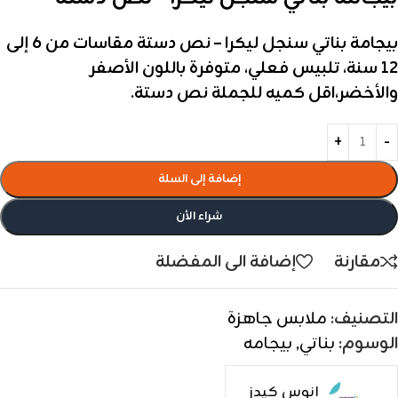
بيجامة بناتي سنجل ليكرا – نص دستة مقاسات من 6 إلى
12 سنة، تلبيس فعلي، متوفرة باللون الأصفر
والأخضر،اقل كميه للجملة نص دستة.
إضافة إلى السلة
شراء الأن
مقارنة
إضافة الى المفضلة
التصنيف:
ملابس جاهزة
الوسوم:
بناتي
,
بيجامه
انوس كيدز