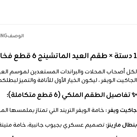
الوصف
ING
1 دستة × طقم العيد الماتشينج 6 قطع فخامة المارينز
لكل أصحاب المحلات والبراندات المستعدين لموسم العيد، 
الجاكيت الويفر ، ليكون الخيار الأول للأناقة والتميز لبطلك
✨ تفاصيل الطقم الملكي (6 قطع متكاملة):
جاكيت ويفر :
خامة الويفر التريند التي تمتاز بملمسها ال
بنطال مارينز:
تصميم عسكري بجيوب جانبية، خامة متينة جد