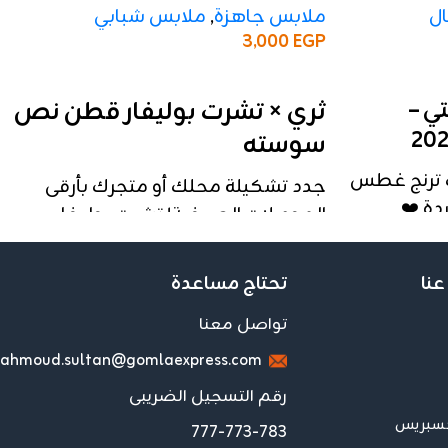
ملابس جاهزة
,
ملابس شبابي
ل
3,000
EGP
إضافة إلى السلة
ثري × تشرت بوليفار قطن نص
ي –
سوسته
ك ترنج غطس
جدد تشكيلة محلك أو متجرك بأرقى
ة ❤️
الموديلات الصيفية! تشرت بوليفار
🇪، تصميم مريح،
قطن بتصميم "النص سوستة"
عالية.
العصري، يجمع بين راحة القطن
عنا
تحتاج مساعدة
والمظهر الأنيق الذي يناسب العمل
والخروجات.
تواصل معنا
تفاصيل المنتج (للجملة):
ahmoud.sultan@gomlaexpress.com
ي
رقم التسجيل الضريبى
الخامة:
قطن بوليفار معالج (ناعم، بارد،
كسبريس
ولا يتغير مع الغسيل).
777-773-783