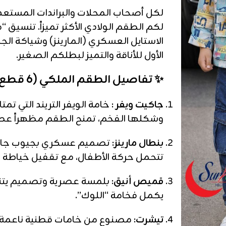
لكل أصحاب المحلات والبراندات المستعد
لكم الطقم الولادي الأكثر تميزاً. تنسيق 
الاستايل العسكري (المارينز) وشياكة الجاك
الأول للأناقة والتميز لبطلكم الصغير.
✨ تفاصيل الطقم الملكي (6 قطع متكاملة):
جاكيت ويفر :
خامة الويفر التريند التي تم
وشكلها الفخم، تمنح الطقم مظهراً عصريا
بنطال مارينز:
تصميم عسكري بجيوب جانبية
تتحمل حركة الأطفال، مع تقفيل خياطة اح
قميص أنيق:
بلمسة عصرية وتصميم يتناغ
يكمل فخامة “اللوك”.
تيشرت:
مصنوع من خامات قطنية ناعمة جد