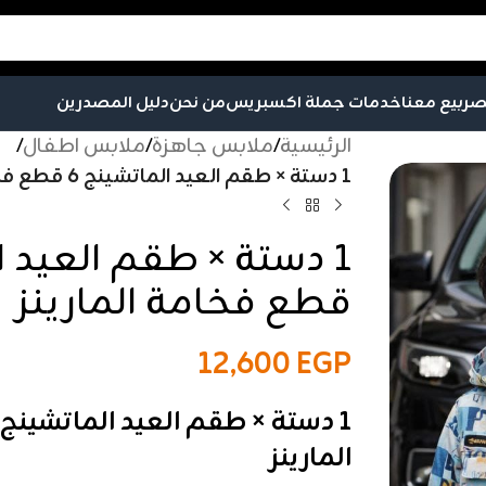
صر
بيع معنا
خدمات جملة اكسبريس
من نحن
دليل المصدرين
الرئيسية
/
ملابس جاهزة
/
ملابس اطفال
/
1 دستة × طقم العيد الماتشينج 6 قطع فخامة المارينز
قطع فخامة المارينز
12,600
EGP
المارينز