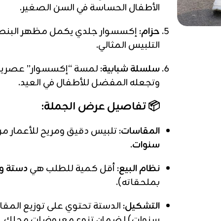
الأطفال الحساسة في السن الصغير.
حزام:
إكسسوار جلدي يكمل مظهر البنطال
التلبيس المثالي.
سلسلة شبابية:
لمسة “إكسسوار” عصرية ت
وتجعله المفضل للأطفال في العيد.
📦 تفاصيل عرض الجملة:
المقاسات:
تلبيس دقيق ومريح للأعمار م
سنوات
.
نظام البيع:
أقل كمية للطلب هي
دستة و
بملحقاته).
التشكيل:
سنوات) لضمان تنوع معروضات محلك.