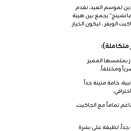
ين لموسم العيد، نقدم
“ماتشينج” يجمع بين هيبة
يت الويفر ، ليكون الخيار
تاز بملمسها المميز
ً ومختلفاً.
، خامة متينة جداً
ترافي.
م تماماً مع الجاكيت،
اً، لطيفة على بشرة