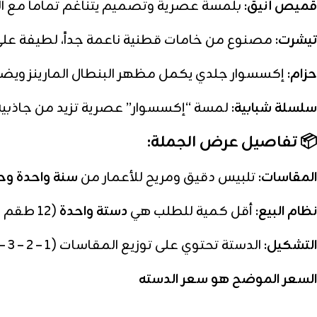
قميص أنيق:
بلمسة عصرية وتصميم يتناغم تماماً مع ال
تيشرت:
مصنوع من خامات قطنية ناعمة جداً، لطيفة على
حزام:
إكسسوار جلدي يكمل مظهر البنطال المارينز ويضمن
سلسلة شبابية:
لمسة “إكسسوار” عصرية تزيد من جاذبية
📦 تفاصيل عرض الجملة:
المقاسات:
تلبيس دقيق ومريح للأعمار من
سنة واحدة وحتى 5 س
نظام البيع:
أقل كمية للطلب هي
دستة واحدة
(12 طقم كامل بملحقاته).
التشكيل:
الدستة تحتوي على توزيع المقاسات (1 – 2 – 3 – 4 – 5 سنوات) لضمان تنوع معروضات محلك.
السعر الموضح هو سعر الدسته