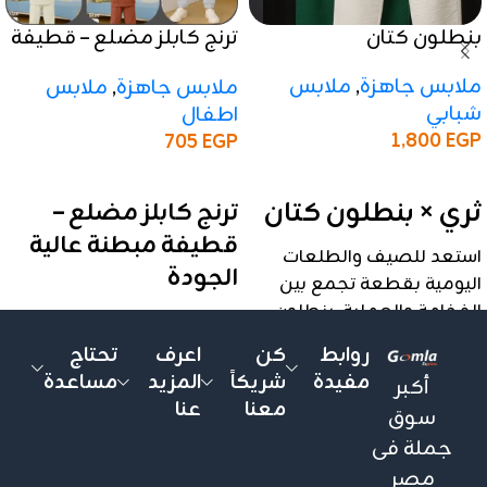
بنطلون كتان
ترنج كابلز مضلع – قطيفة
مبطنة عالية الجودة
ملابس جاهزة
,
ملابس
ملابس جاهزة
,
ملابس
شبابي
اطفال
1,800
EGP
705
EGP
إضافة إلى السلة
إضافة إلى السلة
ثري × بنطلون كتان
ترنج كابلز مضلع –
قطيفة مبطنة عالية
استعد للصيف والطلعات
الجودة
اليومية بقطعة تجمع بين
الفخامة والعملية. بنطلون
موديل عملي وناعم، بخامة
الكتان بتصميمه العصري
قطيفة مضلع مبطنة،
روابط
كن
اعرف
تحتاج
هو الخيار الأمثل لمن يبحث
مناسب للأطفال من 4 لـ 10
مفيدة
شريكاً
المزيد
مساعدة
أكبر
عن مظهر أنيق وإحساس
كيلو ✨
معنا
عنا
سوق
بالخفة طوال اليوم. القماش
✅ المواصفات:
جملة فى
معالج ليمنحك التهوية
المطلوبة في الأجواء الحارة
مصر
الموديل
: ترنج كابلز مضلع