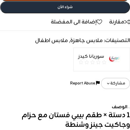
شراء الأن
مقارنة
إضافة الى المفضلة
التصنيفات:
ملابس جاهزة
,
ملابس اطفال
سوريانا كيدز
Report Abuse
مشاركة
الوصف
1 دستة × طقم بيبي فستان مع حزام
وجاكيت جينز وشنطة