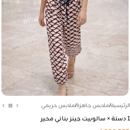
الرئيسية
/
ملابس جاهزة
/
ملابس حريمي
1 دستة × سالوبيت جينز بناتي محير