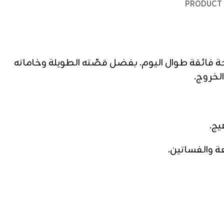
PRODUCT 
ة فائقة طوال اليوم. بفضل قصّته الطويلة وخاماته
لخروج.
يج.
عة والفساتين.