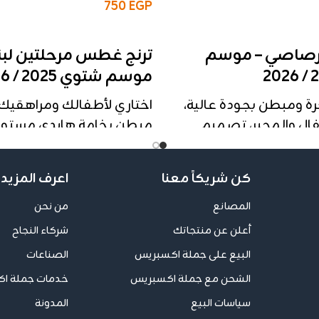
750
EGP
إضافة إلى السلة
ر رصاصي – موسم
ترنج غطس مرحلتين لبن
موسم شتوي 2025 / 2026
رة ومبطن بجودة عالية،
اختاري لأطفالك ومراهقي
ال والمحير، تصميم
مبطن بخامة هايدي مستورد
 وتشطيب عالمي
تشطيب عالمي 
وطباعة سلك سكرين بجودة 
ات:
كن شريكاً معنا
اعرف المزيد 
👶 مرحلة الأطفال:
اكار (محير + أطفال)
المصانع
من نحن
ر مبطن بجودة عالية
المقاسات
: 6 – 8 – 10
أعلن عن منتجاتك
شركاء النجاح
توفرة
:
الخامة
: غطس مبطن هايد
البيع على جملة اكسبريس
الصناعات
 18
السعر للقطعة الواحدة
: 240 جنيه
 – 10
سعر الثُرية (3 قطع)
: 720 جنيه
الشحن مع جملة اكسبريس
خدمات جملة ا
التفاصيل
:
سياسات البيع
المدونة