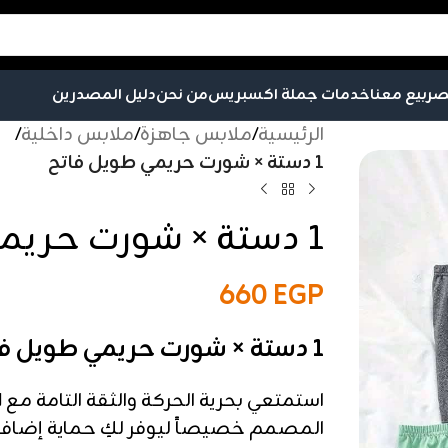
صر
بيع معنا
خدمات جملة اكسبريس
من نحن
دليل المصدرين
الرئيسية
/
ملابس جاهزة
/
ملابس داخلية
/
1 دستة × شورت حريمي طويل فاتح
1 دستة × شورت حريمي طويل فاتح
660
EGP
1 دستة × شورت حريمي طويل فاتح
استمتعي بحرية الحركة والثقة التامة مع
ا
المصمم خصيصاً ليوفر لكِ حماية إضافية