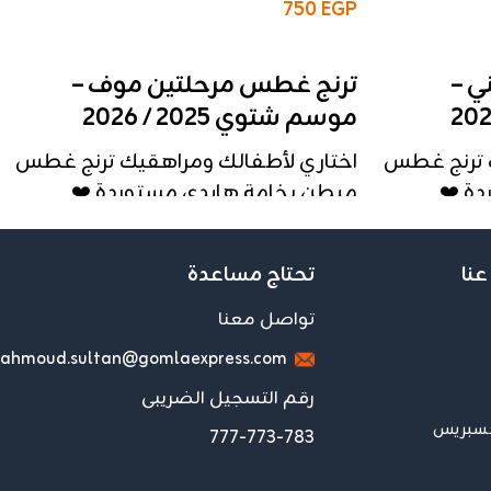
750
EGP
إضافة إلى السلة
ي –
ترنج غطس مرحلتين موف –
موسم شتوي 2025 / 2026
ك ترنج غطس
اختاري لأطفالك ومراهقيك ترنج غطس
ة ❤️
مبطن بخامة هايدي مستوردة ❤️
🇪، تصميم مريح،
تشطيب عالمي 🇪🇬، تصميم مريح،
عالية.
وطباعة سلك سكرين بجودة عالية.
عنا
تحتاج مساعدة
👶 مرحلة الأطفال:
تواصل معنا
المقاسات
: 6 – 8 – 10
ahmoud.sultan@gomlaexpress.com
ي
الخامة
: غطس مبطن هايدي
السعر للقطعة الواحدة
: 240 جنيه
رقم التسجيل الضريبى
سعر الثُرية (3 قطع)
: 720 جنيه
كسبريس
777-773-783
التفاصيل
: