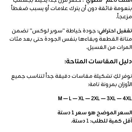
أستك ناعم “مطوي”:
خصر مرن جداً يحيط بجسمكِ
بنعومة فائقة دون أن يترك علامات أو يسبب ضغطاً
مزعجاً.
تقفيل احترافي:
جودة خياطة “سوبر لوكس” تضمن
متانة القطعة وبقاءها بنفس الجودة حتى بعد مئات
المرات من الغسيل.
دليل المقاسات المتاحة:
نوفر لكِ تشكيلة مقاسات دقيقة جداً لتناسب جميع
الأوزان بمرونة تامة:
M — L — XL — 2XL — 3XL — 4XL
السعر الموضح هو سعر 1
دستة
أقل كمية للطلب:
1
دستة
.