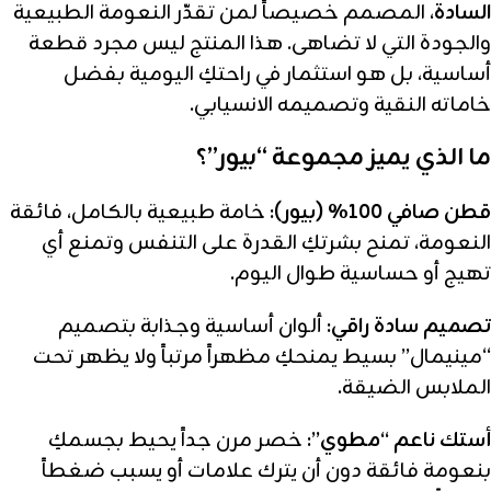
السادة
، المصمم خصيصاً لمن تقدّر النعومة الطبيعية
والجودة التي لا تضاهى. هذا المنتج ليس مجرد قطعة
أساسية، بل هو استثمار في راحتكِ اليومية بفضل
خاماته النقية وتصميمه الانسيابي.
ما الذي يميز مجموعة “بيور”؟
قطن صافي 100% (بيور):
خامة طبيعية بالكامل، فائقة
النعومة، تمنح بشرتكِ القدرة على التنفس وتمنع أي
تهيج أو حساسية طوال اليوم.
تصميم سادة راقي:
ألوان أساسية وجذابة بتصميم
“مينيمال” بسيط يمنحكِ مظهراً مرتباً ولا يظهر تحت
الملابس الضيقة.
أستك ناعم “مطوي”:
خصر مرن جداً يحيط بجسمكِ
بنعومة فائقة دون أن يترك علامات أو يسبب ضغطاً