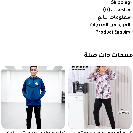
Shipping
مراجعات (0)
معلومات البائع
المزيد من المنتجات
Product Enquiry
منتجات ذات صلة
ترنج أولادى محير مستورد –
ترنج غطس مرحلتين ازرق –