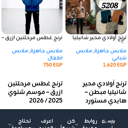
ترنج أولادي محير شانيليا
ترنج غطس مرحلتين ازرق –
مبطن – هايدي مستورد
موسم شتوي 2025 / 2026
ملابس جاهزة
,
ملابس
ملابس جاهزة
,
ملابس
شبابي
اطفال
750
EGP
1,620
EGP
إضافة إلى السلة
إضافة إلى السلة
ترنج أولادي محير
ترنج غطس مرحلتين
شانيليا مبطن –
ازرق – موسم شتوي
هايدي مستورد
2025 / 2026
موديل عملي بخامة شانيليا
اختاري لأطفالك ومراهقيك
مبطنة، تقفيل عالي الجودة،
ترنج غطس مبطن بخامة
روابط
كن
اعرف
تحتاج
تصميم أنيق ومتين يناسب
هايدي مستوردة ❤️ تشطيب