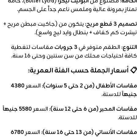
الخامة:
مصنوع من
البوليت ليكرا
(Bullet Lycra)، خامة
تمتاز بمرونة عالية وملمس ناعم جداً على الجسم.
تصميم 3 قطع مريح:
يتكون من (جاكيت مبطن مريح +
تيشرت كم كفاف + بنطال وايد ليج واسع).
التنوع:
الطقم متوفر في
3 جروبات
مقاسات لتغطية
كافة احتياجات محلك من سن سنتين وحتى 16 سنة.
📋 أسعار الجملة حسب الفئة العمرية:
مقاسات الأطفال (من 2 حتى 5 سنوات):
السعر
4380
جنيهاً
للدستة.
مقاسات المحير (من 6 حتى 12 سنة):
السعر
5580 جنيهاً
للدستة.
مقاسات الأنساتي (من 13 حتى 16 سنة):
السعر
6780