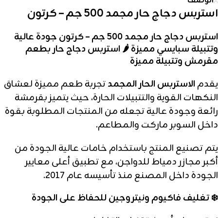
الوصف
استربس دجاج حار مجمد 500 جم – كرتون
استربس دجاج حار مجمد 500 جم – كرتون جودة عالية
وتتبيلة سبايسي مميزة 🌶️ استربس دجاج حار بطعم
مقرمش وتتبيلة مميزة
يقدم
الاستربس الحار المجمد
تجربة طعم مميزة لعشاق
النكهات القوية والتتبيلات الحارة، حيث يتميز بقرمشة
رائعة وجودة عالية تجعله من المنتجات المطلوبة بقوة
داخل السوبر ماركت والمطاعم.
يتم تصنيع المنتج باستخدام خامات عالية الجودة من
أكبر مجازر دمياط للدواجن، مع تطبيق أعلى معايير
الجودة داخل المصنع منذ تأسيسه عام 2017.
❄️ تغليف فاكيوم ونيتروجين للحفاظ على الجودة