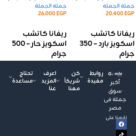
جملة الجملة
جملة الجملة
26,000
EGP
20,400
EGP
إضافة إلى السلة
إضافة إلى السلة
ريفانا كاتشب
ريفانا كاتشب
اسكويز بارد – 350
اسكويز حار – 500
جرام
جرام
✅ المواصفات:
✅ المواصفات:
روابط
كن
اعرف
تحتاج
الوزن:
350 جرام
الوزن:
500 جرام
مفيدة
شريكاً
المزيد
مساعدة
أكبر
الأنواع:
بارد
الأنواع:
حار
معنا
عنا
سوق
التعبئة:
الكرتونة تحتوي على
التعبئة:
الكرتونة تحتوي على
جملة فى
12 علبة
12 علبة
مصر
الخامة:
عبوة اسكويز عملية
الخامة:
عبوة اسكويز عملية
وسهلة الاستخدام
وسهلة الاستخدام
تابعنا على
التقفيل:
فاخر ومناسب لرف
التقفيل:
فاخر ومناسب لرف
العرض
العرض