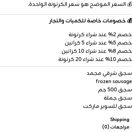
💰 السعر الموضح هو سعر الكرتونة الواحدة.
💰 خصومات خاصة للكميات والتجار
خصم 2% عند شراء كرتونة
خصم 5% عند شراء 5 كراتين
خصم 8% عند شراء 10 كراتين
خصم 10% عند شراء 20 كرتونة
سجق شرقي مجمد
frozen sausage
سجق 500 جم
سجق جملة
سجق للسوبر ماركت
Shipping
مراجعات (0)