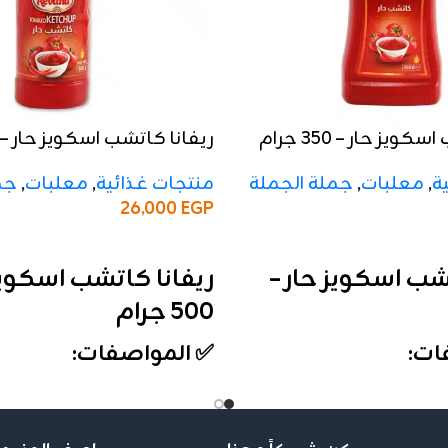
ويز حار – 350 جرام
ريفانا كاتشب اسكويز حار – 500 جرام
ة
,
معلبات
,
جملة الجملة
منتجات غذائية
,
معلبات
,
جم
26,000
EGP
إضافة إلى السلة
شب اسكويز حار –
ريفانا كاتشب اسكويز 
500 جرام
ات:
✅ المواصفات:
الوزن:
500 جرام
الأنواع:
حار