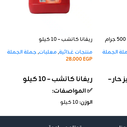
ريفانا كاتشب – 10 كيلو
لة الجملة
منتجات غذائية
,
معلبات
,
جملة الجملة
28,000
EGP
إضافة إلى السلة
حار –
ريفانا كاتشب – 10 كيلو
✅ المواصفات:
الوزن:
10 كيلو
التعبئة:
الكرتونة تحتوي على 12 علبة
الخامة:
عبوة اسكويز عملية وسهلة
الاستخدام