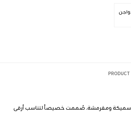
دواجن
PRODUCT 
 سميكة ومقرمشة. صُممت خصيصاً لتناسب أرقى