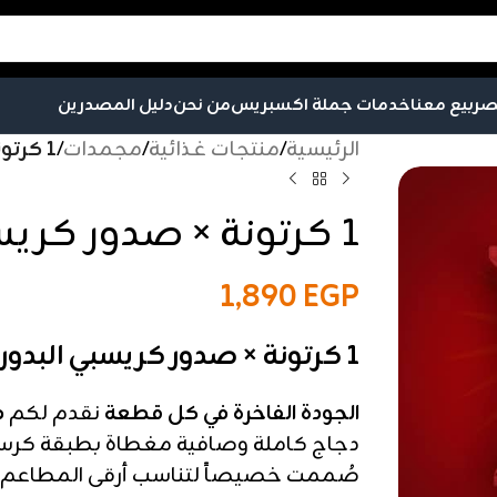
صر
بيع معنا
خدمات جملة اكسبريس
من نحن
دليل المصدرين
الرئيسية
/
منتجات غذائية
/
مجمدات
/
1 كرتونة × صدور كريسبي البدور
1 كرتونة × صدور كريسبي البدور
1,890
EGP
1 كرتونة × صدور كريسبي البدور
الجودة الفاخرة في كل قطعة
نقدم لكم
ص
دجاج كاملة وصافية مغطاة بطبقة كر
صُممت خصيصاً لتناسب أرقى المطاعم وال