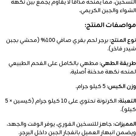
التسخين، مما يمنحه مذاقاً لا يقاوم يجمع بين نكهة
الشواء والجبن الكريمي.
مواصفات المنتج:
نوع المنتج:
برجر لحم بقري صافي 100% (محشي بجبن
شيدر فاخر).
طريقة الطهي:
مطهي بالكامل على الفحم الطبيعي
لمنحه نكهة مدخنة أصلية.
وزن الكيس:
5 كيلو جرام.
التعبئة:
الكرتونة تحتوي على 10 كيلو جرام (كيسين × 5
كيلو).
المميزات:
جاهز للتسخين الفوري، يوفر الوقت والجهد،
ويضمن انبهار العميل بانفجار الجبن داخل البرجر.