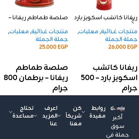
ريفانا كاتشب اسكويز بارد
صلصة طماطم ريفانا –
– 500 جرام
برطمان 800 جرام
منتجات غذائية
,
معلبات
,
منتجات غذائية
,
معلبات
,
جملة الجملة
جملة الجملة
25,000
EGP
26,000
EGP
إضافة إلى السلة
إضافة إلى السلة
ريفانا كاتشب
صلصة طماطم
اسكويز بارد – 500
ريفانا – برطمان 800
جرام
جرام
✅ المواصفات:
✅ المواصفات:
روابط
كن
اعرف
تحتاج
الوزن:
500 جرام
الوزن:
800 جرام
مفيدة
شريكاً
المزيد
مساعدة
أكبر
الأنواع:
بارد
التركيز:
22–24%
معنا
عنا
سوق
التعبئة:
الكرتونة تحتوي على
التعبئة:
شرنك يحتوي على 6
جملة فى
12 علبة
قطع