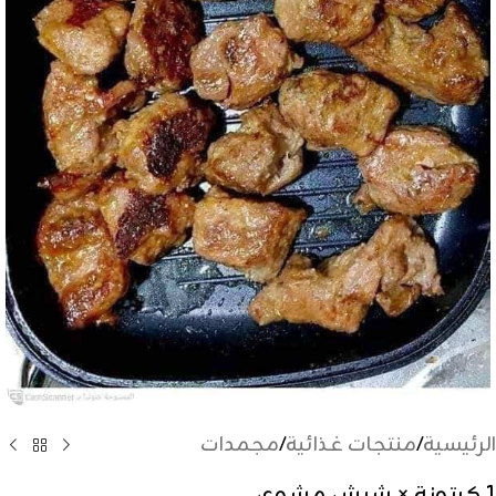
الرئيسية
/
منتجات غذائية
/
مجمدات
1 كرتونة × شيش مشوى