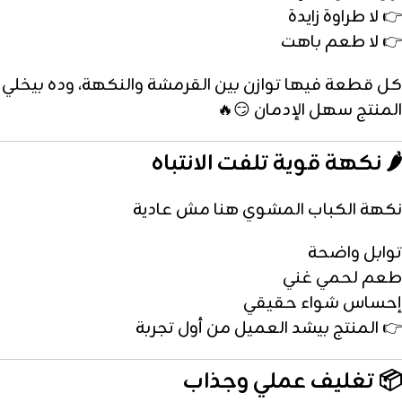
👉 لا طراوة زايدة
👉 لا طعم باهت
كل قطعة فيها توازن بين القرمشة والنكهة، وده بيخلي
المنتج سهل الإدمان 😏🔥
🌶️ نكهة قوية تلفت الانتباه
نكهة الكباب المشوي هنا مش عادية
توابل واضحة
طعم لحمي غني
إحساس شواء حقيقي
👉 المنتج بيشد العميل من أول تجربة
📦 تغليف عملي وجذاب