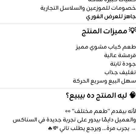
خصومات للموزعين والسلاسل التجارية
جاهز للعرض الفوري
💡 مميزات المنتج
طعم كباب مشوي مميز
قرمشة عالية
جودة ثابتة
تغليف جذاب
سهل البيع وسريع الحركة
🧠 ليه المنتج ده بيبيع؟
لأنه بيقدم “طعم مختلف” 👀
والعميل دايمًا بيدور على تجربة جديدة في السناكس
→ يجرب مرة… ويرجع يطلب تاني 💸🔥