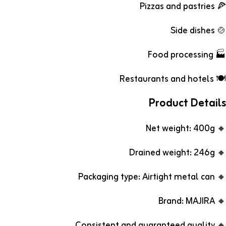
🍕 Pizzas and pastries
🍲 Side dishes
🏭 Food processing
🍽️ Restaurants and hotels
Product Details
🔸 Net weight: 400g
🔸 Drained weight: 246g
🔸 Packaging type: Airtight metal can
🔸 Brand: MAJIRA
🔸 Consistent and guaranteed quality