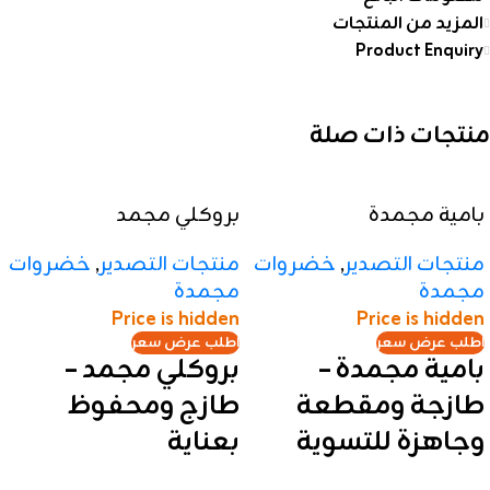
المزيد من المنتجات
Product Enquiry
منتجات ذات صلة
بامية مجمدة
بروكلي مجمد
منتجات التصدير
,
خضروات
منتجات التصدير
,
خضروات
مجمدة
مجمدة
Price is hidden
Price is hidden
اطلب عرض سعر
اطلب عرض سعر
بامية مجمدة –
بروكلي مجمد –
طازجة ومقطعة
طازج ومحفوظ
وجاهزة للتسوية
بعناية
🔹 بامية عالية الجودة مجمدة
🔹 بروكلي عالي الجودة مجمد