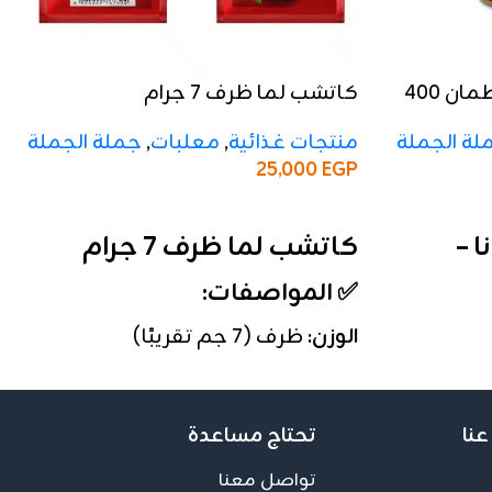
صلصة طماطم ريفانا – برطمان 400
كاتشب لما ظرف 7 جرام
منتجات غذائية
,
معلبات
,
جملة الجملة
لة الجملة
25,000
EGP
إضافة إلى السلة
كاتشب لما ظرف 7 جرام
 –
✅ المواصفات:
الوزن:
ظرف (7 جم تقريبًا)
التعبئة:
الكرتونة تحتوي على 1000
ظرف
الخامة:
تغليف عملي يحافظ على
عنا
تحتاج مساعدة
الطعم والقوام الطبيعي للطماطم
 يحافظ على
تواصل معنا
التقفيل:
فاخر ومناسب للتوزيع