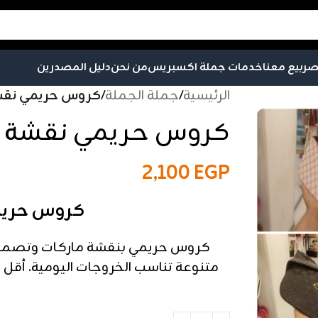
صر
بيع معنا
خدمات جملة اكسبريس
من نحن
دليل المصدرين
الرئيسية
/
جملة الجملة
/
كروس حريمي نقشة – 25
كروس حريمي نقشة – 25 قطع
2,100
EGP
كروس حريمي نق
كروس حريمي بنقشة ماركات وتصميم ع