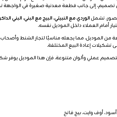
 تصميم، إلى جانب قطعة معدنية صغيرة في الواجهة تض
الصور، تشمل
الوردي مع النبيتي، البيج مع البني، البني الداك
يار أمام العملاء داخل الموديل نفسه.
نى يبدأ من 25 قطعة من الموديل، مما يجعله مناسبًا لتجار الشنط
تشكيلات إعادة البيع المختلفة.
صميم عملي وألوان متنوعة، فإن هذا الموديل يوفر شكلًا
أسود، أوف وايت، بيج فاتح