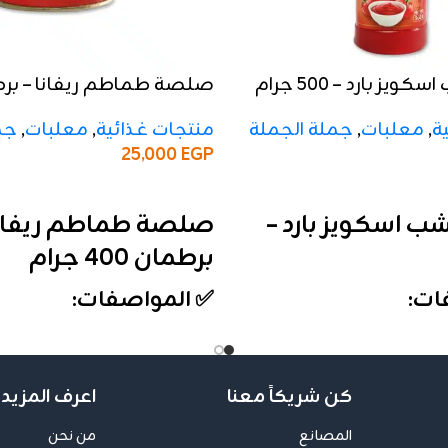
يز بارد – 500 جرام
جرام
ة
,
معلبات
,
جملة الجملة
منتجات غذائية
,
معلبات
,
جم
25,000
EGP
إضافة إلى السلة
شب اسكويز بارد –
صلصة طماطم ريفانا
برطمان 400 جرام
ات:
✅ المواصفات:
الوزن:
400 جرام
التركيز:
22–24%
ة تحتوي على 12 علبة
التعبئة:
شرنك يحتوي على 12 قطعة
كن شريكاً معنا
اعرف المزيد 
اسكويز عملية وسهلة
الخامة:
برطمان زجاجي أنيق
المصانع
من نحن