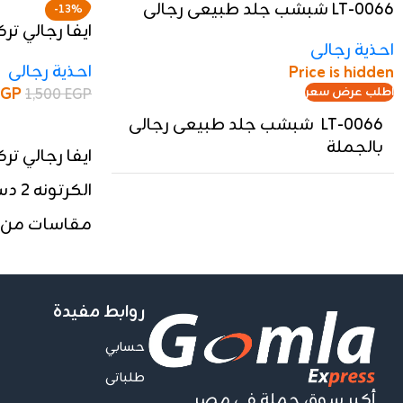
LT-0066 شبشب جلد طبيعى رجالى
-13%
ايفا رجالي تر
بالجملة
احذية رجالى
احذية رجالى
Price is hidden
EGP
1,500
EGP
اطلب عرض سعر
LT-0066 شبشب جلد طبيعى رجالى
إضافة إلى السلة
بالجملة
ايفا رجالي تركي الدس
الكرتونه 2 دسته 24 جوز ب 2600
🔹
شبشب رجالي مكفال جلد طبيعي
مقاسات من 45/41
الندي - متانة وأناقة لا مثيل لها
🔹
✔
مصنوع من الجلد الطبيعي عالي
الجودة
لضمان الراحة والمتانة.
روابط مفيدة
✔
تصميم مكفال أنيق
يناسب جميع
حسابي
الأذواق.
طلباتى
✔
توفر بالجملة - الكرتونة تحتوي على 5
أكبر سوق جملة فى مصر