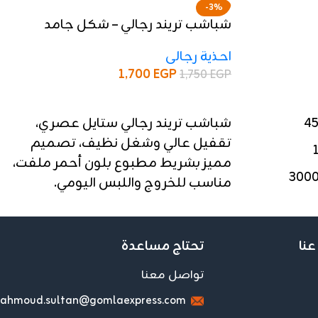
-3%
شباشب تريند رجالي – شكل جامد
وخامة تقيلة
احذية رجالى
1,700
EGP
1,750
EGP
إضافة إلى السلة
شباشب تريند رجالي ستايل عصري،
تقفيل عالي وشغل نظيف، تصميم
مميز بشريط مطبوع بلون أحمر ملفت،
مناسب للخروج واللبس اليومي.
📦 الدستة: 10 شباشب
📏 المقاسات: من 41 لـ 45
عنا
تحتاج مساعدة
💰 السعر: 1700 جنيه للدستة
تواصل معنا
📞 للحجز والاستفسار: 01143097487
ahmoud.sultan@gomlaexpress.com