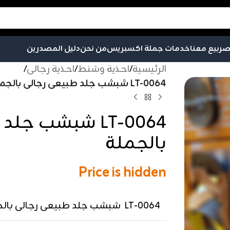
صر
بيع معنا
خدمات جملة اكسبريس
من نحن
دليل المصدرين
الرئيسية
/
احذية وشنط
/
احذية رجالى
/
LT-0064 شبشب جلد طبيعى رجالى بالجملة
LT-0064 شبشب ج
بالجملة
Price is hidden
LT-0064 شبشب جلد طبيعى رجالى بالجملة