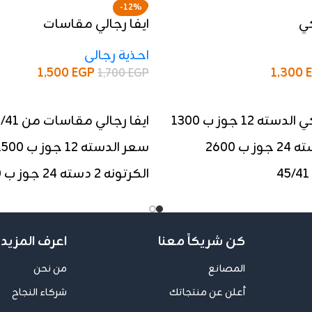
-12%
كي
ايفا رجالي مقاسات
احذية رجالى
1,500
EGP
1,300
1,700
EGP
إضافة إلى السلة
ته 12 جوز ب 1300
ايفا رجالي مقاسات من 45/41
سعر الدسته 12 جوز ب 1500
الكرتونه 2 دسته 24 جوز ب 3000
كن شريكاً معنا
اعرف المزيد 
المصانع
من نحن
أعلن عن منتجاتك
شركاء النجاح