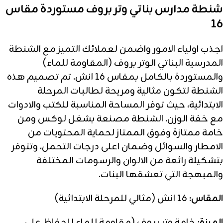
شنطة مدارس بناتي وتر بروف مستوردة مقاس
16
اجذب اولياء الامور واضمن لعملائك التميز مع الشنطة
المدرسية البناتي الوتر بروف (المقاومة للماء)
والمستوردة بالكامل بمقاس 16 انش. تم تصميم هذه
الشنطة لتكون مثالية ومريحة لطالبات المرحلة
الابتدائية، حيث توفر المساحة المناسبة للكتب والادوات
مع خفة الوزن. الشنطة مصنعة بشغل لوكس ومن
خامة ممتازة وفوق الممتاز لحماية المحتويات من
الامطار والسوائل وضمان اعلى درجات التحمل، وتتوفر
بتشكيلة رائعة من الالوان والرسومات المختلفة
والمبهجة التي تعشقها البنات.
المقاس:
16 انش (مثالي للمرحلة الابتدائية)
الميزة:
خامة وتر بروف (مقاومة للماء للحفاظ على