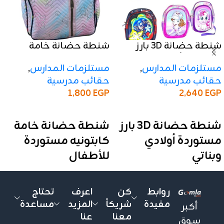
شنطة حضانة 3D بارز
شنطة حضانة خامة
مستوردة أولادي وبناتي
كابتونيه مستوردة
مستلزمات المدارس
,
مستلزمات المدارس
,
للأطفال
حقائب مدرسية
حقائب مدرسية
1,800
EGP
2,640
EGP
إضافة إلى السلة
إضافة إلى السلة
شنطة حضانة 3D بارز
شنطة حضانة خامة
مستوردة أولادي
كابتونيه مستوردة
وبناتي
للأطفال
اجذب اولياء الامور واضمن
اجذب اولياء الامور وجدد
لعملائك التميز مع شنطة
معروضات متجرك مع شنطة
روابط
كن
اعرف
تحتاج
الحضانة المجسمة ثلاثية
الحضانة المميزة بخامة
مفيدة
شريكاً
المزيد
مساعدة
أكبر
الابعاد (3D بارز) والمستوردة
الكابتونيه الفاخرة،
معنا
عنا
سوق