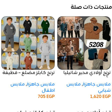
منتجات ذات صلة
ترنج أولادي محير شانيليا
ترنج كابلز مضلع – قطيفة
مبطن – هايدي مستورد
مبطنة عالية الجودة
ملابس جاهزة
,
ملابس
ملابس جاهزة
,
ملابس
شبابي
اطفال
705
EGP
1,620
EGP
إضافة إلى السلة
إضافة إلى السلة