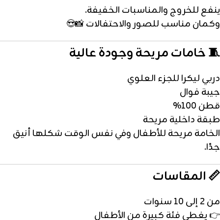
ينفع للخروج والمناسبات الخفيفة.
وكمان مناسب للصور والاحتفالات 📸😍
🧵 خامات مريحة وجودة عالية
دربي ليكرا للجزء العلوي
جيبة فوال
قطن 100%
طبقة داخلية مريحة
الخامة مريحة للأطفال وفي نفس الوقت شكلها أنيق
جدًا.
📏 المقاسات
من 2 إلى 10 سنوات
👉 يغطي فئة كبيرة من الأطفال