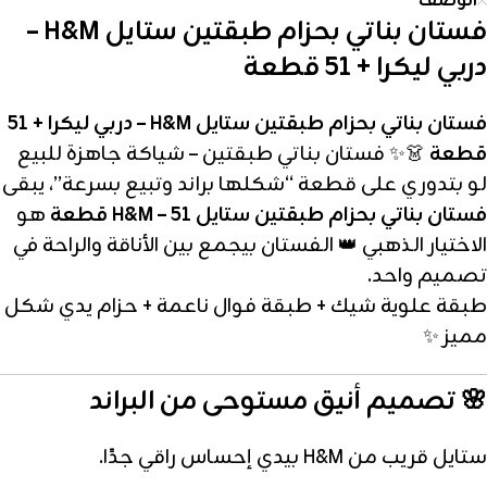
الوصف
فستان بناتي بحزام طبقتين ستايل H&M –
دربي ليكرا + 51 قطعة
فستان بناتي بحزام طبقتين ستايل H&M – دربي ليكرا + 51
قطعة
👗✨ فستان بناتي طبقتين – شياكة جاهزة للبيع
لو بتدوري على قطعة “شكلها براند وتبيع بسرعة”، يبقى
فستان بناتي بحزام طبقتين ستايل H&M – 51 قطعة
هو
الاختيار الذهبي 👑 الفستان بيجمع بين الأناقة والراحة في
تصميم واحد.
طبقة علوية شيك + طبقة فوال ناعمة + حزام يدي شكل
مميز ✨
🌸 تصميم أنيق مستوحى من البراند
ستايل قريب من H&M بيدي إحساس راقي جدًا.