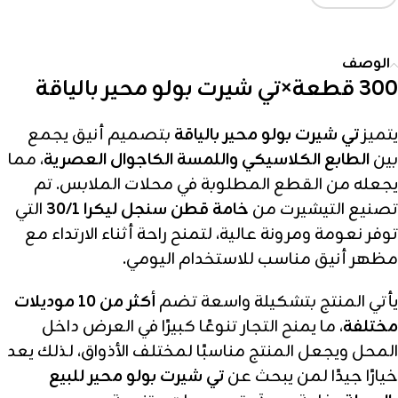
الوصف
300 قطعة×تي شيرت بولو محير بالياقة
يتميز
تي شيرت بولو محير بالياقة
بتصميم أنيق يجمع
بين
الطابع الكلاسيكي واللمسة الكاجوال العصرية
، مما
يجعله من القطع المطلوبة في محلات الملابس. تم
تصنيع التيشيرت من
خامة قطن سنجل ليكرا 30/1
التي
توفر نعومة ومرونة عالية، لتمنح راحة أثناء الارتداء مع
مظهر أنيق مناسب للاستخدام اليومي.
يأتي المنتج بتشكيلة واسعة تضم
أكثر من 10 موديلات
مختلفة
، ما يمنح التجار تنوعًا كبيرًا في العرض داخل
المحل ويجعل المنتج مناسبًا لمختلف الأذواق، لذلك يعد
خيارًا جيدًا لمن يبحث عن
تي شيرت بولو محير للبيع