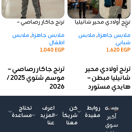
ترنج أولادي محير شانيليا
ترنج جاكار رصاصي –
مبطن – هايدي مستورد
موسم شتوي 2025 / 2026
ملابس جاهزة
,
ملابس
ملابس جاهزة
,
ملابس
شبابي
اطفال
1,040
EGP
1,620
EGP
إضافة إلى السلة
إضافة إلى السلة
ترنج أولادي محير
ترنج جاكار رصاصي –
شانيليا مبطن –
موسم شتوي 2025 /
هايدي مستورد
2026
موديل عملي بخامة شانيليا
❤️ بخامة فاخرة ومبطن
مبطنة، تقفيل عالي الجودة،
بجودة عالية، مناسب للأطفال
روابط
كن
اعرف
تحتاج
تصميم أنيق ومتين يناسب
والمحير، تصميم عملي وأنيق،
مفيدة
شريكاً
المزيد
مساعدة
أكبر
الأولاد من 30 لـ 50 كيلو ✨
وتشطيب عالمي
معنا
عنا
سوق
✅ المواصفات:
✅ المواصفات: