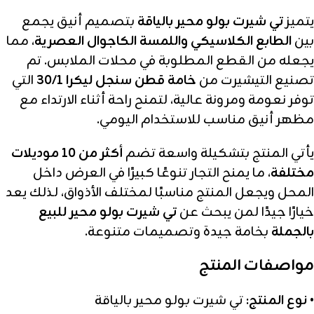
يتميز
تي شيرت بولو محير بالياقة
بتصميم أنيق يجمع
بين
الطابع الكلاسيكي واللمسة الكاجوال العصرية
، مما
يجعله من القطع المطلوبة في محلات الملابس. تم
تصنيع التيشيرت من
خامة قطن سنجل ليكرا 30/1
التي
توفر نعومة ومرونة عالية، لتمنح راحة أثناء الارتداء مع
مظهر أنيق مناسب للاستخدام اليومي.
يأتي المنتج بتشكيلة واسعة تضم
أكثر من 10 موديلات
مختلفة
، ما يمنح التجار تنوعًا كبيرًا في العرض داخل
المحل ويجعل المنتج مناسبًا لمختلف الأذواق، لذلك يعد
خيارًا جيدًا لمن يبحث عن
تي شيرت بولو محير للبيع
بالجملة
بخامة جيدة وتصميمات متنوعة.
مواصفات المنتج
•
نوع المنتج:
تي شيرت بولو محير بالياقة