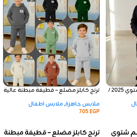
ترنج جاكار اسود – موسم شتوي 2025 /
ترنج كابلز مضلع – قطيفة مبطنة عالية
الجودة
ل
ملابس جاهزة
,
ملابس اطفال
705
EGP
إضافة إلى السلة
سم شتوي
ترنج كابلز مضلع – قطيفة مبطنة