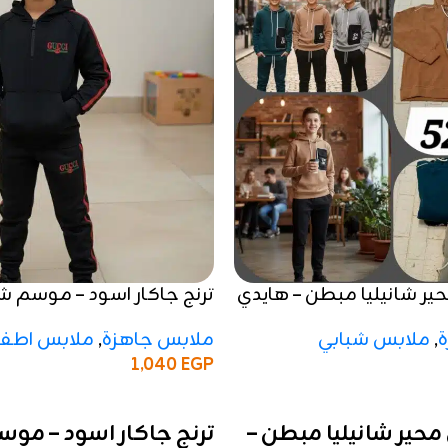
حير شانيليا مبطن – هايدي
2026
,
ملابس شبابي
ملابس جاهزة
,
ملابس اطفا
1,040
EGP
إضافة إلى السلة
 محير شانيليا مبطن –
ترنج جاكار اسود – مو