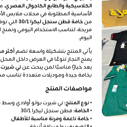
الكلاسيكية والطابع الكاجوال العصري
، 
الأساسية المطلوبة في محلات ملابس الأ
من
خامة قطن سنجل ليكرا 30/1
التي توف
مريحة، لتناسب الاستخدام اليومي وتمنح 
اليوم.
يأتي المنتج بتشكيلة واسعة تضم
أكثر من 10 موديلات 
يمنح التجار تنوعًا في العرض داخل المحل
يعد خيارًا مناسبًا لمن يبحث عن
تي شيرت ب
بخامة جيدة وموديلات متعددة تناسب مخت
مواصفات المنتج
•
نوع المنتج:
تي شيرت بولو أولادي وسط با
•
الخامة:
قطن سنجل ليكرا 30/1
•
خامة ناعمة ومرنة مناسبة للأطفال
•
التصميم:
بولو بياقة أنيقة