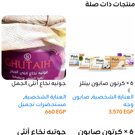
منتجات ذات صلة
6 × كرتون صابون بيتلز
جوتيه نخاع أنثى الجمل
صابون معطر للوجه | 100
لفرد وتنعيم الشعر
العناية الشخصية
,
صابون
العناية الشخصية
,
جم
وجه
مستحضرات تجميل
660
EGP
3,570
EGP
إضافة إلى السلة
إضافة إلى السلة
6 × كرتون صابون
جوتيه نخاع أنثى