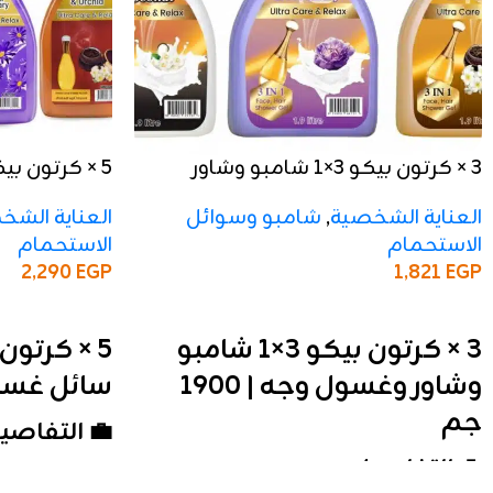
 سائل غسيل
3 × كرتون بيكو 3×1 شامبو وشاور
الأيدي | 500 مل
وغسول وجه | 1900 جم
ناية الشخصية
شامبو وسوائل
,
العناية الشخصية
الاستحمام
الاستحمام
2,290
EGP
1,821
EGP
إضافة إلى السلة
إضافة إلى السلة
هاند ووش
3 × كرتون بيكو 3×1 شامبو
يدي | 500 مل
وشاور وغسول وجه | 1900
جم
 التفاصيل
💼 التفاصيل
الأيدي
النوع: