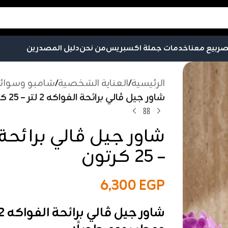
صر
بيع معنا
خدمات جملة اكسبريس
من نحن
دليل المصدرين
الرئيسية
/
العناية الشخصية
/
شامبو وسوائل
شاور جيل ڤالي برائحة الفواكه 2 لتر – 25 كرتون
– 25 كرتون
6,300
EGP