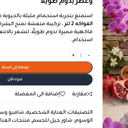
وعطر يدوم طويلًا
استمتع بتجربة استحمام مليئة بالحيوية 
الفواكه 2 لتر
، تركيبة منعشة تمنح البشرة
فاكهية مميزة تدوم طويلًا، لتشعر بالان
استخدام.
إضافة إلى السلة
شراء الأن
مقارنة
إضافة الى المفضلة
التصنيفات:
العناية الشخصية
,
شامبو وسو
الوسوم:
شاور جيل للجسم
,
منتجات العناي