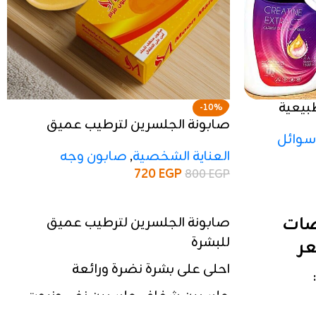
صات طبيعية
-10%
صابونة الجلسرين لترطيب عميق
سوائل
للبشرة الجملة من 10 كراتين
العناية الشخصية
,
صابون وجه
720
EGP
800
EGP
إضافة إلى السلة
G بخلاصات
صابونة الجلسرين لترطيب عميق
للبشرة
عر
احلى على بشرة نضرة ورائعة
جلسرين شفاف جلسرين نفی وزيوت
منع