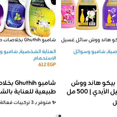
hih بخلاصات طبيعية
5 × كرتون بيكو هاند ووش
للعناية بالشعر
 وسوائل
,
العناية الشخصية
شامبو وسوائل
,
الع
الاستحمام
612
EGP
إضافة إلى السلة
thih بخلاصات
5 × كرتون بيكو 
يعية للعناية بالشعر
سائل غسيل الأ

متوفر بـ 3 تركيبات فعالة:
✨
وية الشعر ومنع
كرياتين
🥥
سائل غسيل 