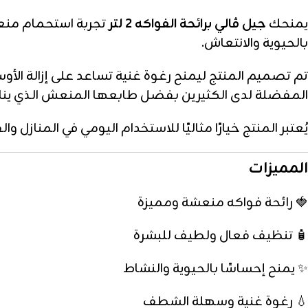
يمنحك
جيل ڤالي برائحة الفواكه 2 لتر
تجربة استحمام منعش
بالحيوية والانتعاش.
تم تصميم المنتج ليمنح رغوة غنية تساعد على إزالة الأوس
المفضلة لدى الكثيرين بفضل طابعها المنعش الذي يناس
يُعتبر المنتج خيارًا مثاليًا للاستخدام اليومي في المنازل
المميزات
🍓 رائحة فواكه منعشة ومميزة
🧴 تنظيف فعال ولطيف للبشرة
✨ يمنح إحساسًا بالحيوية والنشاط
💧 رغوة غنية وسهلة الشطف