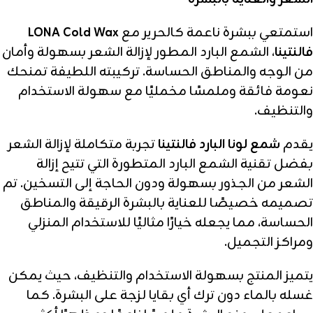
استمتعي ببشرة ناعمة كالحرير مع
LONA Cold Wax
فالنتينا
، الشمع البارد المطور لإزالة الشعر بسهولة وأمان
من الوجه والمناطق الحساسة. تركيبته اللطيفة تمنحك
نعومة فائقة وملمسًا مخمليًا مع سهولة الاستخدام
والتنظيف.
يقدم
شمع لونا البارد فالنتينا
تجربة متكاملة لإزالة الشعر
بفضل تقنية الشمع البارد المتطورة التي تتيح إزالة
الشعر من الجذور بسهولة ودون الحاجة إلى التسخين. تم
تصميمه خصيصًا للعناية بالبشرة الرقيقة والمناطق
الحساسة، مما يجعله خيارًا مثاليًا للاستخدام المنزلي
ومراكز التجميل.
يتميز المنتج بسهولة الاستخدام والتنظيف، حيث يمكن
غسله بالماء دون ترك أي بقايا لزجة على البشرة. كما