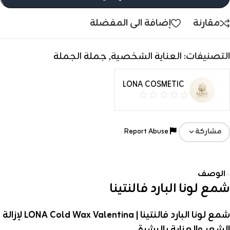
مقارنة
إضافة الى المفضلة
التصنيفات:
العناية الشخصية
,
جملة الجملة
LONA COSMETIC
Report Abuse
مشاركة
الوصف
شمع لونا البارد فالنتينا
شمع لونا البارد فالنتينا | LONA Cold Wax Valentina لإزالة
الشعر والعناية بالبشرة