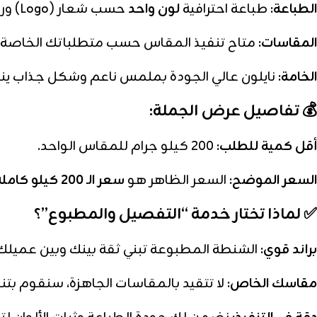
الطباعة:
طباعة احترافية
لون واحد
حسب شعار (Logo) ورغبة العميل.
المقاسات:
متاح تنفيذ المقاس حسب متطلباتك الخاصة،
الخامة:
نايلون عالي الجودة بملمس ناعم وشكل جذاب ينا
💰 تفاصيل عرض الجملة:
أقل كمية للطلب:
200 كيلو جرام للمقاس الواحد.
السعر الموضح:
السعر الظاهر هو
سعر الـ 200 كيلو كاملة شاملة الطباعة (لون واحد)
✅ لماذا تختار خدمة “التفصيل والمطبوع”؟
براند قوي:
الشنطة المطبوعة تبني ثقة بينك وبين عميلك 
مقاسك الخاص:
لا تتقيد بالمقاسات الجاهزة، سنقوم بتن