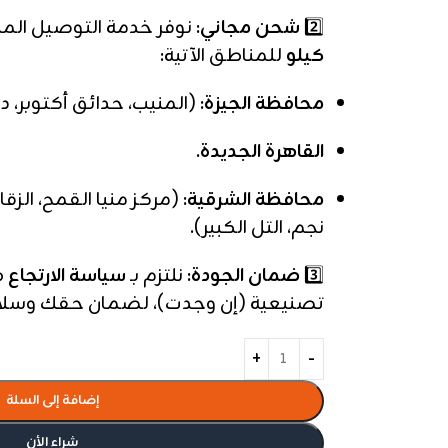
2️⃣
شحن مجاني:
نوفر خدمة التوصيل المج
كيلو
للمناطق الآتية:
محافظة الجيزة:
(المنيب، حدائق أكتوبر، 
القاهرة الجديدة.
محافظة الشرقية:
(مركز منيا القمح، الزقا
نجم، التل الكبير).
3️⃣
ضمان الجودة:
نلتزم بـ
سياسة الارتجاع
ف
تصنيعية (إن وجدت)، لضمان حقك وسلام
إضافة إلى السلة
شراء الأن