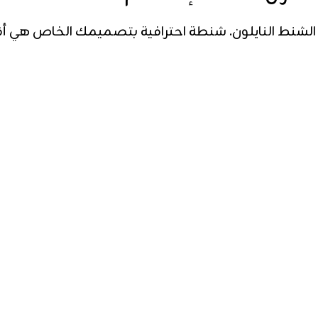
نط النايلون. شنطة احترافية بتصميمك الخاص هي أقوى