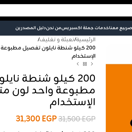
صر
بيع معنا
خدمات جملة اكسبريس
من نحن
دليل المصدرين
الرئيسية
/
تعبئة و تغليف
/
200 كيلو شنطة نايلون تفصيل مطبوعة
الإستخدام
200 كيلو شنطة ناي
مطبوعة واحد لون مت
الإستخدام
31,300
EGP
31,500
EGP