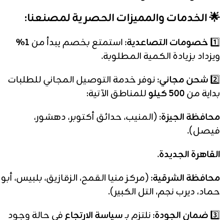
🌟 الخدمات والمميزات الحصرية لمصنعنا:
1️⃣
خصومات التصاعدية:
استمتع بخصم يبدأ من
1%
ويزداد بزيادة الكمية المطلوبة.
2️⃣
شحن مجاني:
نوفر خدمة التوصيل المجاني للطلبات
بداية من
500 كيلو
للمناطق الآتية:
محافظة الجيزة:
(المنيب، حدائق أكتوبر، دهشور،
فيصل).
القاهرة الجديدة.
محافظة الشرقية:
(مركز منيا القمح، الزقازيق، بلبيس، أبو
حماد، ديرب نجم، التل الكبير).
3️⃣
ضمان الجودة:
نلتزم بـ
سياسة الارتجاع
في حالة وجود