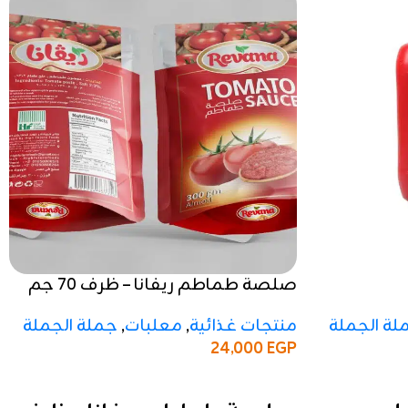
صلصة طماطم ريفانا – ظرف 70 جم
تقريبًا
لة الجملة
منتجات غذائية
,
معلبات
,
جملة الجملة
24,000
EGP
إضافة إلى السلة