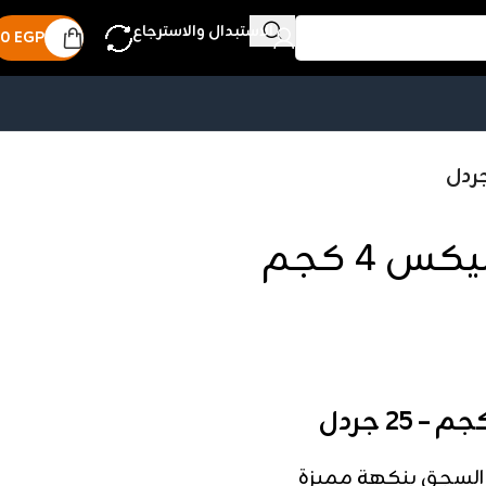
الاستبدال والاسترجاع
0
EGP
بهارات السجق توب ميكس 4 كجم
 4 كجم لإعداد السجق بنكهة مميزة