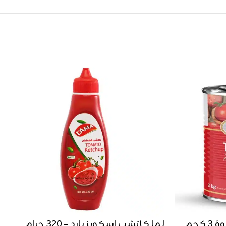
كجم
لما كاتشب اسكويز بارد – 320 جرام