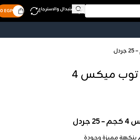
الاستبدال والاسترجاع
0
EGP
بهارات شاورما الفراخ توب ميكس 4
جردل
رما الفراخ توب ميكس 4 كجم بنكهة مميزة وجودة