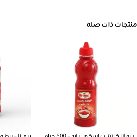
منتجات ذات صلة
ريفانا كاتشب اسكويز بارد – 500 جرام
ريفانا – بر