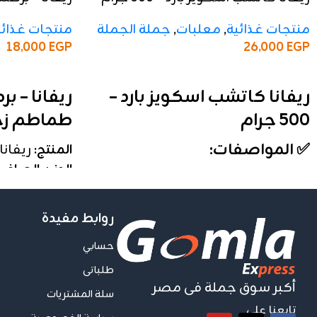
300 جرام
منتجات غذائية
,
معلبات
,
جملة الجملة
منتجات غذائي
26,000
EGP
18,000
EGP
إضافة إلى السلة
إضافة إلى السلة
ريفانا كاتشب اسكويز بارد –
ريفانا – 
500 جرام
طماطم زجاجي 0
✅ المواصفات:
المنتج:
ريفانا
الوزن الصافي:
الوزن:
500 جرام
التركيز:
20% – 22%
الأنواع:
بارد
التعبئة:
الشرنك 
التعبئة:
الكرتونة تحتوي على 12 علبة
روابط مفيدة
سعر الجملة:
ع
الخامة:
عبوة اسكويز عملية وسهلة
السعر الموضح هو
حسابي
الاستخدام
طلباتى
التقفيل:
فاخر ومناسب لرف العرض
أكبر سوق جملة فى مصر
💼 تفاصيل الجملة:
سلة المشتريات
تابعنا على