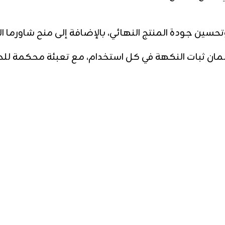
جودة المنتج النهائي، بالإضافة إلى منح شاورما الدجاج ل
ضمان ثبات النكهة في كل استخدام، مع تعبئة محكمة للح