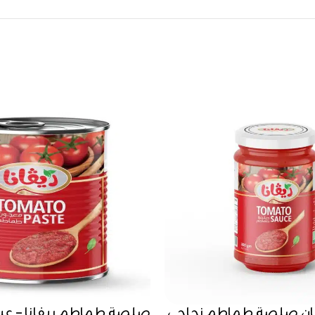
طمان صلصة طماطم زجاجي
صلصة طماطم ريفانا – عبوة 3 