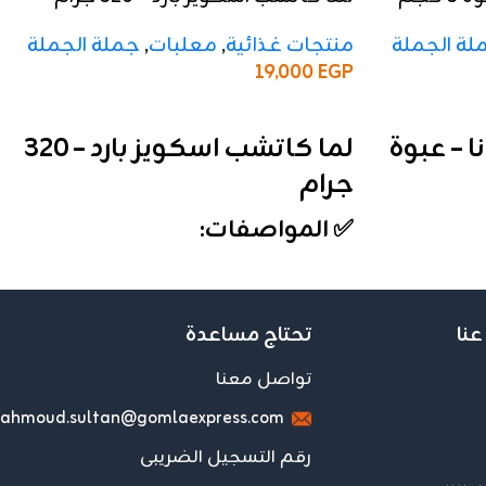
لة الجملة
منتجات غذائية
,
معلبات
,
جملة الجملة
19,000
EGP
إضافة إلى السلة
 – عبوة
لما كاتشب اسكويز بارد – 320
جرام
✅ المواصفات:
الوزن:
320 جرام
الأنواع:
بارد
ب
التعبئة:
الكرتونة تحتوي على 12 علبة
عنا
تحتاج مساعدة
 الطعم
الخامة:
عبوة اسكويز عملية وسهلة
تواصل معنا
الاستخدام
ahmoud.sultan@gomlaexpress.com
زين
التقفيل:
فاخر ومناسب لرف العرض
💼 تفاصيل الجملة:
رقم التسجيل الضريبى