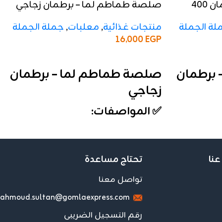
صلصة طماطم لما – برطمان 400
صلصة طماطم لما – برطمان زجاجي
منتجات غذائية
,
معلبات
,
جملة الجملة
لة الجملة
16,000
EGP
إضافة إلى السلة
صلصة طماطم لما – برطمان
برطمان
زجاجي
✅ المواصفات:
الوزن:
برطمان زجاجي (الحجم القياسي)
التركيز:
16–18%
التعبئة:
الشرنك يحتوي على 12 قطعة
عنا
تحتاج مساعدة
الخامة:
برطمان زجاجي يحافظ على
 يحافظ على
تواصل معنا
الطعم الطبيعي والقوام
ahmoud.sultan@gomlaexpress.com
التقفيل:
عملي وأنيق مناسب لرف
 العرض
العرض
رقم التسجيل الضريبى