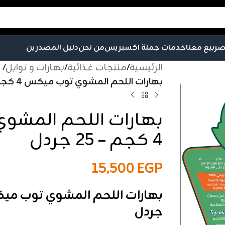
صر
بيع معنا
خدمات جملة اكسبريس
من نحن
دليل المصدرين
الرئيسية
/
منتجات غذائية
/
بهارات و توابل
/
بهارات اللحم المشوي توب ميكس 4 كجم – 25 جردل
بهارات اللحم المشو
4 كجم – 25 جردل
15,500
EGP
جردل