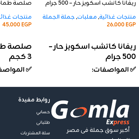
ريفانا كاتشب اسكويز حار – 500 جرام
صلصة طماطم ري
منتجات غذائية
,
معلبات
,
جملة الجملة
منتجات غذائي
45,000
EGP
26,000
EGP
إضافة إلى السلة
إضافة إلى السلة
ريفانا كاتشب اسكويز حار –
صلصة طماط
500 جرام
3 كجم
✅ المواصفات:
✅ المواصف
الوزن:
500 جرام
الوزن:
3 كجم
الأنواع:
حار
التركيز:
22–24%
التعبئة:
الكرتونة تحتوي على 12 علبة
التعبئة:
الكرتون
روابط مفيدة
الخامة:
عبوة اسكويز عملية وسهلة
الخامة:
عبوة 
حسابي
الاستخدام
والقوام الط
طلباتى
التقفيل:
فاخر ومناسب لرف العرض
التقفيل:
فاخر
أكبر سوق جملة فى مصر
💼 تفاصيل الجملة:
والعرض
سلة المشتريات