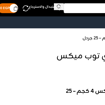
الاستبدال والاسترجاع
0
EGP
ي توب ميكس
بهارات اللحم المشوي توب ميكس 4 كجم – 25