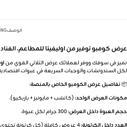
الوصف
ING
عرض كومبو توفير من اوليفيتا للمطاعم، الفنا
تميز في سوقك ووفر لعملائك عرض الثلاثي القوي من
اولي
لكل السندوتشات والوجبات السريعة في عبوات اقتصادية
📦
تفاصيل عرض الكومبو الخاص بالمنصة:
مكونات العرض الواحد:
(كاتشب + مايونيز + باربكيو).
حجم العبوة داخل العرض:
300 جرام لكل عبوة.
العدد داخل الكرتونة:
4 عروض كاملة (كل كرتونة تحتوي على 4 كاتشب + 4 مايونيز + 4 باربكيو).