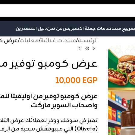
صر
بيع معنا
خدمات جملة اكسبريس
من نحن
دليل المصدرين
الرئيسية
/
منتجات غذائية
/
معلبات
/
عرض كوم
عرض كومبو توفير من 
10,000
EGP
عرض كومبو توفير من اوليفيتا للم
واصحاب السوبر ماركت
تميز في سوقك ووفر لعملائك عرض الثلا
(Oliveta)
اللي مبيوقفش سحبه من الرف.