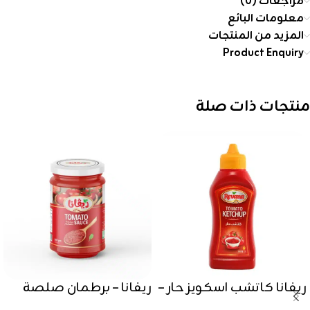
مراجعات (0)
معلومات البائع
المزيد من المنتجات
Product Enquiry
منتجات ذات صلة
ريفانا كاتشب اسكويز حار –
ريفانا – برطمان صلصة
350 جرام
طماطم زجاجي 300 جرام