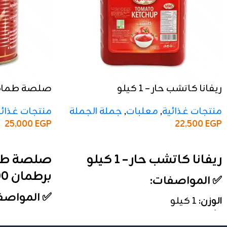
ريفانا كاتشب حار – 1 كيلو
جرام
منتجات غذائية
,
معلبات
,
جملة الجملة
منتجات غذائي
22,500
EGP
25,000
EGP
إضافة إلى السلة
إضافة إلى السلة
ريفانا كاتشب حار – 1 كيلو
صلصة طما
برطمان 800 جرام
✅ المواصفات:
✅ المواصف
الوزن:
1 كيلو
الأنواع:
حار
الوزن:
800 جرام