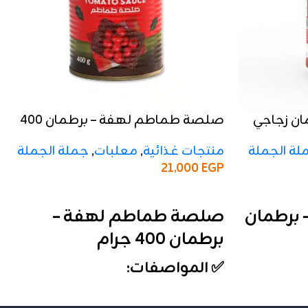
ن زجاجي
صلصة طماطم لهفة – برطمان 400
جرام
لة الجملة
منتجات غذائية
,
معلبات
,
جملة الجملة
21,000
EGP
إضافة إلى السلة
برطمان
صلصة طماطم لهفة –
برطمان 400 جرام
✅ المواصفات:
م القياسي)
الوزن:
400 جرام