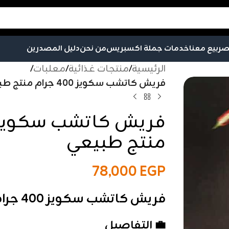
صر
بيع معنا
خدمات جملة اكسبريس
من نحن
دليل المصدرين
الرئيسية
/
منتجات غذائية
/
معلبات
/
فريش كاتشب سكويز 400 جرام منتج طبيعي
منتج طبيعي
78,000
EGP
فريش كاتشب سكويز 400 جرام منتج طبيعي
💼 التفاصيل