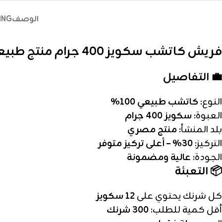
الوصف
ING
فريش كاتشب سكويز 400 جرام منتج طبيعي
💼 التفاصيل
النوع:
كاتشب طبيعي 100%
العبوة:
سكويز 400 جرام
بلد المنشأ:
منتج مصري
التركيز:
30% – أعلى تركيز متوفر
الجودة:
عالية ومضمونة
📦 التعبئة
كل شرنك يحتوي على
12 سكويز
أقل كمية للطلب:
300 شرنك