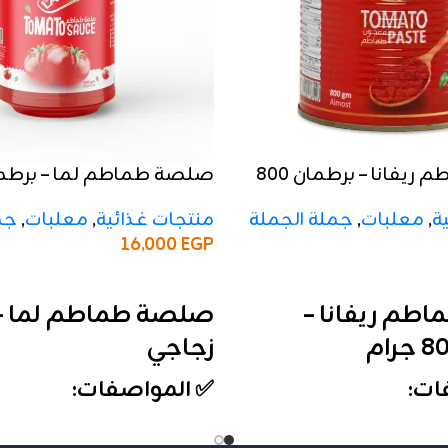
صلصة طماطم ريفانا – برطمان 800
صلصة طماطم لما – برطما
منتجات غذائية
,
معلبات
,
جم
ة
,
معلبات
,
جملة الجملة
16,000
EGP
إضافة إلى السلة
صلصة طماطم لما – 
طم ريفانا –
زجاجي
✅ المواصفات:
ات:
الوزن:
برطمان زجاجي (الحج