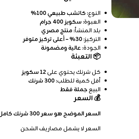
النوع:
كاتشب طبيعي 100%
العبوة:
سكويز 400 جرام
بلد المنشأ:
منتج مصري
التركيز:
30% – أعلى تركيز متوفر
الجودة:
عالية ومضمونة
📦 التعبئة
كل شرنك يحتوي على
12 سكويز
أقل كمية للطلب:
300 شرنك
البيع
جملة فقط
💰 السعر
السعر الموضح هو سعر 300 شرنك كامل
السعر لا يشمل مصاريف الشحن