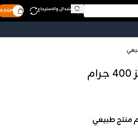
الاستبدال والاسترجاع
0
EGP
فريش كاتشب سكويز 400 جرام