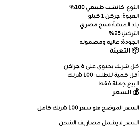
النوع:
كاتشب طبيعي 100%
العبوة:
جركن 1 كيلو
بلد المنشأ:
منتج مصري
التركيز:
25%
الجودة:
عالية ومضمونة
📦 التعبئة
كل شرنك يحتوي على
6 جراكن
أقل كمية للطلب: 1
00 شرنك
البيع
جملة فقط
💰 السعر
السعر الموضح هو سعر 100 شرنك كامل
السعر لا يشمل مصاريف الشحن