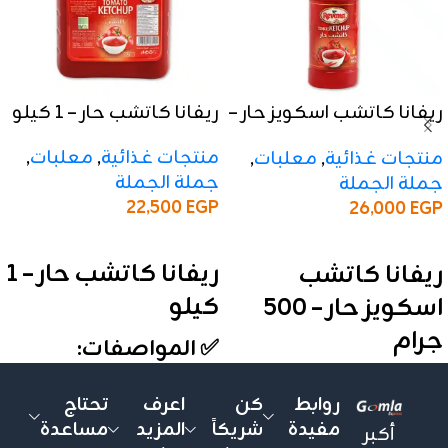
ريفانا كاتشب اسكويز حار –
ريفانا كاتشب حار – 1 كيلو
500 جرام
منتجات غذائية
,
معلبات
,
منتجات غذائية
,
معلبات
,
جملة الجملة
جملة الجملة
22,500
EGP
26,000
EGP
إضافة إلى السلة
إضافة إلى السلة
ريفانا كاتشب حار – 1
ريفانا كاتشب
كيلو
اسكويز حار – 500
جرام
✅ المواصفات:
✅ المواصفات:
الوزن:
1 كيلو
روابط
كن
اعرف
تحتاج
الأنواع:
حار
الوزن:
500 جرام
مفيدة
شريكاً
المزيد
مساعدة
أكبر
التعبئة:
الكرتونة تحتوي على
الأنواع:
حار