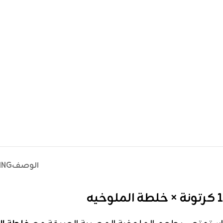
الوصف
ING
1 كرتونة × خلطة الملوخيه