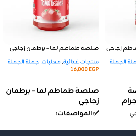
ماطم زجاجي
صلصة طماطم لما – برطمان زجاجي
منتجات غذائية
,
معلبات
,
جملة الجملة
لة الجملة
16,000
EGP
إضافة إلى السلة
صلصة طماطم لما – برطمان
صة
زجاجي
✅ المواصفات:
جي
الوزن:
برطمان زجاجي (الحجم القياسي)
التركيز:
16–18%