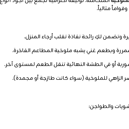
ملوخية
المتكاملة. توليفة احترافية تجمع بين أجود أنوا
واماً مثالياً.
رة وتضمن لكِ رائحة نفاذة تقلب أرجاء المنزل.
مررة وبطعم غني يشبه ملوخية المطاعم الفاخرة.
شوربة أو في الطشة النهائية تنقل الطعم لمستوى آخر.
ضر الزاهي للملوخية (سواء كانت طازجة أو مجمدة).
شويات والطواجن: