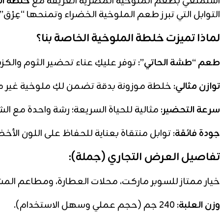
استمتعي بطعم الملوخية المصرية العريقة مع
خلطة ال
التوابل التي تبرز طعم الملوخية الخضراء وتمنحها “عِرْق” وق
لماذا تميزت خلطة الملوخية الخاصة بنا؟
طعم “طشة الحاتي”:
توفر عليكِ عناء تحضير الثوم والكزب
توازن مثالي:
خلطة موزونة بدقة تضمن لكِ ملوخية غير م
سرعة التحضير:
مثالية للحياة السريعة؛ رشة واحدة مع ال
جودة فائقة:
توابل منتقاة بعناية للحفاظ على اللون الأخ
تفاصيل العرض التجاري (جملة):
خيار ممتاز للسوبر ماركت، محلات العطارة، ومطاعم الم
وزن العلبة:
240 جم (حجم عملي وسهل الاستخدام).