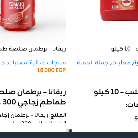
كيلو
ريفانا – برطمان صلصة ط
300 جرام
ة
,
معلبات
,
جملة الجملة
منتجات غذائية
,
معلبات
,
جم
18,000
EGP
إضافة إلى السلة
 10 كيلو
ريفانا – برطمان صل
طماطم زجاجي 300 جرام
ات:
المنتج:
ريفانا – برطمان زجا
الوزن الصافي:
300 جرام
ة تحتوي على 12 علبة
التركيز:
20% – 22%
اسكويز عملية وسهلة