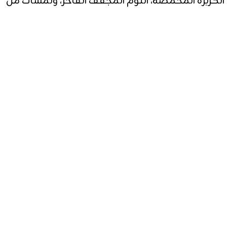
ع الكزبرة المحمصة، الثوم المجفف الفاخر، ولمسات من