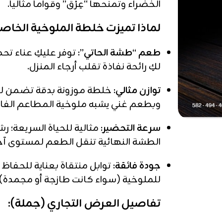
الخضراء وتمنحها “عِرْق” وقواماً مثالياً.
لماذا تميزت خلطة الملوخية الخاصة 
طعم “طشة الحاتي”:
توفر عليكِ عناء تح
لكِ رائحة نفاذة تقلب أرجاء المنزل.
توازن مثالي:
خلطة موزونة بدقة تضمن لكِ
وبطعم غني يشبه ملوخية المطاعم الفاخ
سرعة التحضير:
مثالية للحياة السريعة؛ ر
الطشة النهائية تنقل الطعم لمستوى آخر
جودة فائقة:
توابل منتقاة بعناية للحفاظ 
للملوخية (سواء كانت طازجة أو مجمدة).
تفاصيل العرض التجاري (جملة):