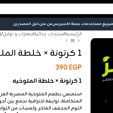
صر
بيع معنا
خدمات جملة اكسبريس
من نحن
دليل المصدرين
الرئيسية
/
منتجات غذائية
/
بهارات و توابل
/
1 كرتونة × خل
1 كرتونة × خلطة الملوخيه
390
EGP
1 كرتونة × خلطة الملوخيه
استمتعي بطعم الملوخية المصرية العر
المتكاملة. توليفة احترافية تجمع بين أجو
الثوم المجفف الفاخر، ولمسات من التوابل