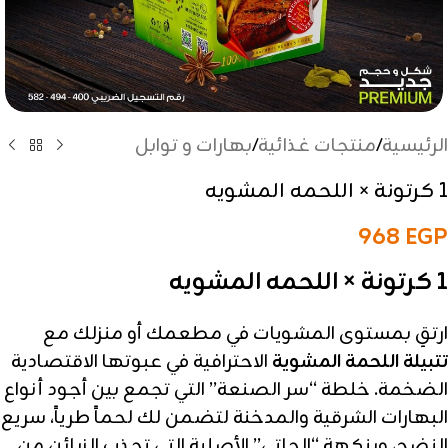
الرئيسية
/
منتجات غذائية
/
بهارات و توابل
1 كرتونة × اللحمه المشويه
968
EGP
1 كرتونة × اللحمه المشويه
ارتقِ بمستوى المشويات في مطعمك أو منزلك مع
تتبيلة اللحمة المشوية
الاحترافية في عبوتها الاقتصادية
الضخمة. خلطة “سر الصنعة” التي تجمع بين أجود أنواع
البهارات الشرقية والمدخنة لتضمن لك لحماً طرياً، سريع
النضج، وبنكهة “الحاتي” الأصلية التي تجذب الزبائن من